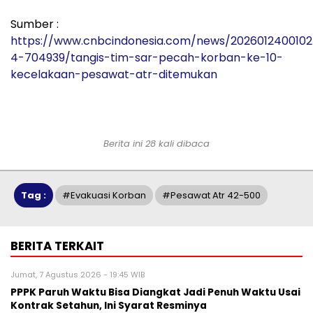
Sumber :
https://www.cnbcindonesia.com/news/2026012400102
4-704939/tangis-tim-sar-pecah-korban-ke-10-
kecelakaan-pesawat-atr-ditemukan
Berita ini 28 kali dibaca
Tag :
#evakuasi Korban
#pesawat Atr 42-500
BERITA TERKAIT
Jumat, 7 Agustus 2026 - 19:45 WIB
PPPK Paruh Waktu Bisa Diangkat Jadi Penuh Waktu Usai
Kontrak Setahun, Ini Syarat Resminya