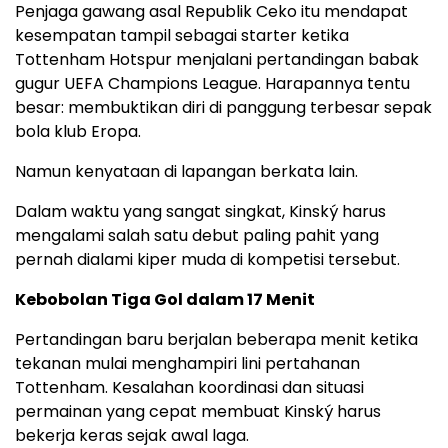
Penjaga gawang asal Republik Ceko itu mendapat
kesempatan tampil sebagai starter ketika
Tottenham Hotspur menjalani pertandingan babak
gugur UEFA Champions League. Harapannya tentu
besar: membuktikan diri di panggung terbesar sepak
bola klub Eropa.
Namun kenyataan di lapangan berkata lain.
Dalam waktu yang sangat singkat, Kinský harus
mengalami salah satu debut paling pahit yang
pernah dialami kiper muda di kompetisi tersebut.
Kebobolan Tiga Gol dalam 17 Menit
Pertandingan baru berjalan beberapa menit ketika
tekanan mulai menghampiri lini pertahanan
Tottenham. Kesalahan koordinasi dan situasi
permainan yang cepat membuat Kinský harus
bekerja keras sejak awal laga.