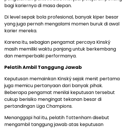
bagi kariernya di masa depan.
Di level sepak bola profesional, banyak kiper besar
yang juga pernah mengalami momen buruk di awal
karier mereka.
Karena itu, sebagian pengamat percaya Kinský
masih memiliki waktu panjang untuk berkembang
dan memperbaiki performanya.
Pelatih Ambil Tanggung Jawab
Keputusan memainkan Kinský sejak menit pertama
juga memicu pertanyaan dari banyak pihak.
Beberapa pengamat menilai keputusan tersebut
cukup berisiko mengingat tekanan besar di
pertandingan Liga Champions.
Menanggapi hal itu, pelatih Tottenham disebut
mengambil tanggung jawab atas keputusan