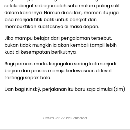
selalu diingat sebagai salah satu malam paling sulit
dalam kariernya. Namun di sisi lain, momen itu juga
bisa menjadi titik balik untuk bangkit dan
membuktikan kualitasnya di masa depan.
Jika mampu belajar dari pengalaman tersebut,
bukan tidak mungkin ia akan kembali tampil lebih
kuat di kesempatan berikutnya.
Bagi pemain muda, kegagalan sering kali menjadi
bagian dari proses menuju kedewasaan di level
tertinggi sepak bola.
Dan bagi Kinský, perjalanan itu baru saja dimulai.(tim)
Berita ini 77 kali dibaca