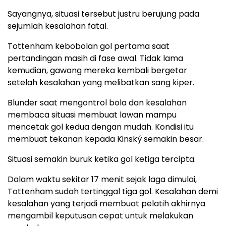
Sayangnya, situasi tersebut justru berujung pada
sejumlah kesalahan fatal.
Tottenham kebobolan gol pertama saat
pertandingan masih di fase awal. Tidak lama
kemudian, gawang mereka kembali bergetar
setelah kesalahan yang melibatkan sang kiper.
Blunder saat mengontrol bola dan kesalahan
membaca situasi membuat lawan mampu
mencetak gol kedua dengan mudah. Kondisi itu
membuat tekanan kepada Kinský semakin besar.
Situasi semakin buruk ketika gol ketiga tercipta.
Dalam waktu sekitar 17 menit sejak laga dimulai,
Tottenham sudah tertinggal tiga gol. Kesalahan demi
kesalahan yang terjadi membuat pelatih akhirnya
mengambil keputusan cepat untuk melakukan