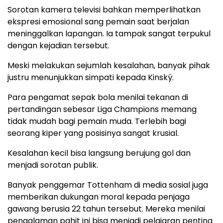
Sorotan kamera televisi bahkan memperlihatkan
ekspresi emosional sang pemain saat berjalan
meninggalkan lapangan. Ia tampak sangat terpukul
dengan kejadian tersebut.
Meski melakukan sejumlah kesalahan, banyak pihak
justru menunjukkan simpati kepada Kinský.
Para pengamat sepak bola menilai tekanan di
pertandingan sebesar Liga Champions memang
tidak mudah bagi pemain muda. Terlebih bagi
seorang kiper yang posisinya sangat krusial.
Kesalahan kecil bisa langsung berujung gol dan
menjadi sorotan publik.
Banyak penggemar Tottenham di media sosial juga
memberikan dukungan moral kepada penjaga
gawang berusia 22 tahun tersebut. Mereka menilai
pengalaman pahit ini bisa menjadi pelajaran penting