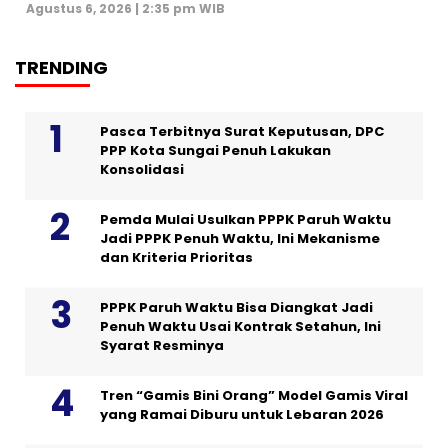
Agustus 6, 2026 | 2:35 pm WIB
TRENDING
Pasca Terbitnya Surat Keputusan, DPC
PPP Kota Sungai Penuh Lakukan
Konsolidasi
Pemda Mulai Usulkan PPPK Paruh Waktu
Jadi PPPK Penuh Waktu, Ini Mekanisme
dan Kriteria Prioritas
PPPK Paruh Waktu Bisa Diangkat Jadi
Penuh Waktu Usai Kontrak Setahun, Ini
Syarat Resminya
Tren “Gamis Bini Orang” Model Gamis Viral
yang Ramai Diburu untuk Lebaran 2026