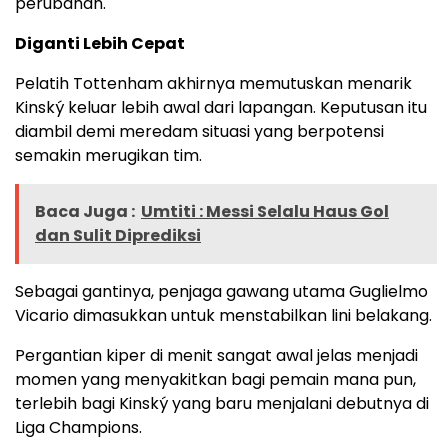
perubahan.
Diganti Lebih Cepat
Pelatih Tottenham akhirnya memutuskan menarik
Kinský keluar lebih awal dari lapangan. Keputusan itu
diambil demi meredam situasi yang berpotensi
semakin merugikan tim.
Baca Juga :
Umtiti : Messi Selalu Haus Gol
dan Sulit Diprediksi
Sebagai gantinya, penjaga gawang utama Guglielmo
Vicario dimasukkan untuk menstabilkan lini belakang.
Pergantian kiper di menit sangat awal jelas menjadi
momen yang menyakitkan bagi pemain mana pun,
terlebih bagi Kinský yang baru menjalani debutnya di
Liga Champions.