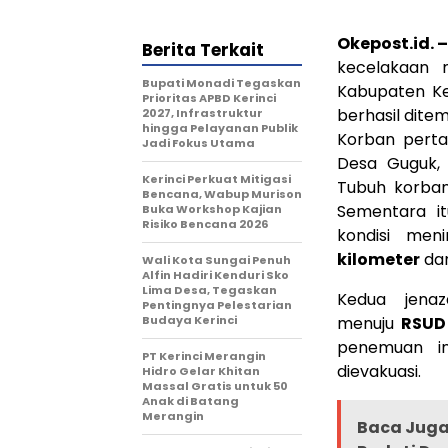
Okepost.id. 
Berita Terkait
kecelakaan 
Bupati Monadi Tegaskan
Kabupaten Ke
Prioritas APBD Kerinci
berhasil ditem
2027, Infrastruktur
hingga Pelayanan Publik
Korban pert
Jadi Fokus Utama
Desa Guguk,
Kerinci Perkuat Mitigasi
Tubuh korban
Bencana, Wabup Murison
Sementara i
Buka Workshop Kajian
Risiko Bencana 2026
kondisi me
kilometer
dar
Wali Kota Sungai Penuh
Alfin Hadiri Kenduri Sko
Lima Desa, Tegaskan
Kedua jena
Pentingnya Pelestarian
Budaya Kerinci
menuju
RSUD
penemuan in
PT Kerinci Merangin
dievakuasi.
Hidro Gelar Khitan
Massal Gratis untuk 50
Anak di Batang
Merangin
Baca Juga 