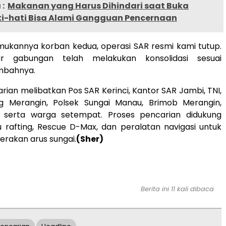
:
Makanan yang Harus Dihindari saat Buka
ti-hati Bisa Alami Gangguan Pencernaan
mukannya korban kedua, operasi SAR resmi kami tutup.
ur gabungan telah melakukan konsolidasi sesuai
ambahnya.
rian melibatkan Pos SAR Kerinci, Kantor SAR Jambi, TNI,
g Merangin, Polsek Sungai Manau, Brimob Merangin,
, serta warga setempat. Proses pencarian didukung
 rafting, Rescue D-Max, dan peralatan navigasi untuk
rakan arus sungai.
(Sher)
Berita ini 11 kali dibaca