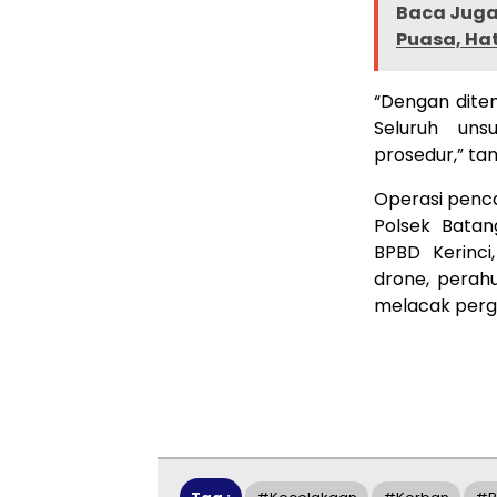
Baca Juga 
Puasa, Ha
“Dengan dite
Seluruh uns
prosedur,” t
Operasi penca
Polsek Batan
BPBD Kerinci
drone, perahu
melacak perge