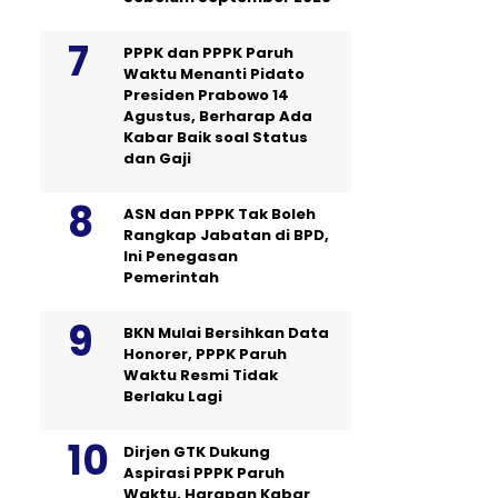
PPPK dan PPPK Paruh
Waktu Menanti Pidato
Presiden Prabowo 14
Agustus, Berharap Ada
Kabar Baik soal Status
dan Gaji
ASN dan PPPK Tak Boleh
Rangkap Jabatan di BPD,
Ini Penegasan
Pemerintah
BKN Mulai Bersihkan Data
Honorer, PPPK Paruh
Waktu Resmi Tidak
Berlaku Lagi
Dirjen GTK Dukung
Aspirasi PPPK Paruh
Waktu, Harapan Kabar