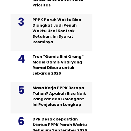
Prioritas
PPPK Paruh Waktu Bisa
Diangkat Jadi Penuh
Waktu Usai Kontrak
Setahun, Ini Syarat
Resminya
Tren “Gamis Bini Orang”
Model Gamis Viral yang
Ramai Diburu untuk
Lebaran 2026
Masa Kerja PPPK Berapa
Tahun? Apakah Bisa Naik
Pangkat dan Golongan?
Ini Penjelasan Lengkap
DPR Desak Kepastian
Status PPPK Paruh Waktu
Sebelum September 2026