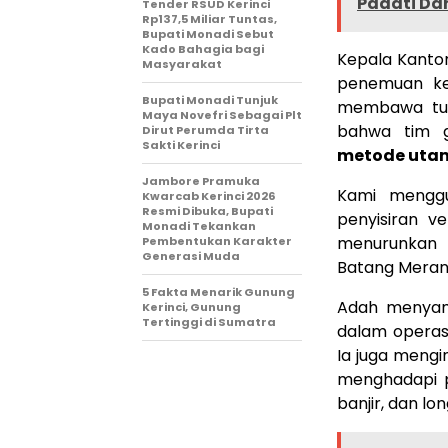
Padati Dan
Tender RSUD Kerinci
Rp137,5 Miliar Tuntas,
Bupati Monadi Sebut
Kado Bahagia bagi
Kepala Kanto
Masyarakat
penemuan ke
Bupati Monadi Tunjuk
membawa tubu
Maya Novefri Sebagai Plt
bahwa tim 
Dirut Perumda Tirta
Sakti Kerinci
metode uta
Jambore Pramuka
Kami menggu
Kwarcab Kerinci 2026
Resmi Dibuka, Bupati
penyisiran ve
Monadi Tekankan
menurunkan t
Pembentukan Karakter
Generasi Muda
Batang Merangi
5 Fakta Menarik Gunung
Adah menyamp
Kerinci, Gunung
Tertinggi di Sumatra
dalam operasi
Ia juga meng
menghadapi p
banjir, dan lon