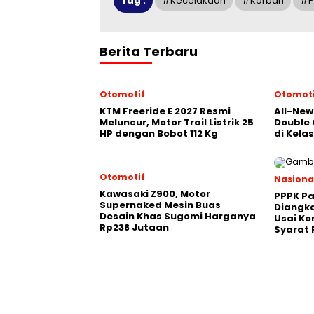
Tag :
#kecelakaan
#korban
#p
Berita Terbaru
Otomotif
Otomoti
KTM Freeride E 2027 Resmi
All-New
Meluncur, Motor Trail Listrik 25
Double 
HP dengan Bobot 112 Kg
di Kela
Otomotif
Nasiona
Kawasaki Z900, Motor
PPPK Pa
Supernaked Mesin Buas
Diangka
Desain Khas Sugomi Harganya
Usai Ko
Rp238 Jutaan
Syarat