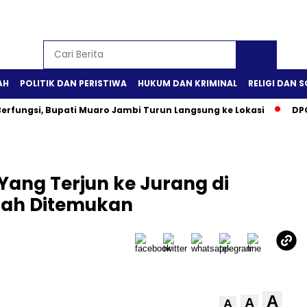
AH
POLITIK DAN PERISTIWA
HUKUM DAN KRIMINAL
RELIGI DAN S
erfungsi, Bupati Muaro Jambi Turun Langsung ke Lokasi
DPO
Yang Terjun ke Jurang di
elah Ditemukan
A
A
A