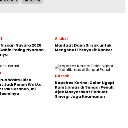
encarian
Headline
f
Artikel
 Nissan Navara 2026:
Manfaat Daun Sirsak untuk
Cabin Paling Nyaman
Mengobati Penyakit Kanker
snya
l
Daerah
ruh Waktu Bisa
Kapolres Kerinci Gelar Ngopi
t Jadi Penuh Waktu
Kamtibmas di Sungai Penuh,
ntrak Setahun, Ini
Ajak Masyarakat Perkuat
 Resminya
Sinergi Jaga Keamanan