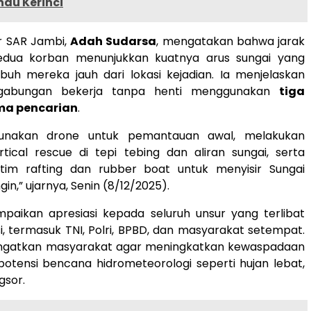
au Kerinci
r SAR Jambi,
Adah Sudarsa
, mengatakan bahwa jarak
dua korban menunjukkan kuatnya arus sungai yang
h mereka jauh dari lokasi kejadian. Ia menjelaskan
gabungan bekerja tanpa henti menggunakan
tiga
ma pencarian
.
nakan drone untuk pemantauan awal, melakukan
rtical rescue di tepi tebing dan aliran sungai, serta
im rafting dan rubber boat untuk menyisir Sungai
n,” ujarnya, Senin (8/12/2025).
aikan apresiasi kepada seluruh unsur yang terlibat
, termasuk TNI, Polri, BPBD, dan masyarakat setempat.
ingatkan masyarakat agar meningkatkan kewaspadaan
otensi bencana hidrometeorologi seperti hujan lebat,
gsor.