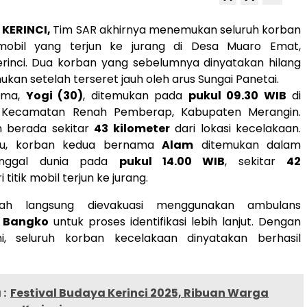
– KERINCI,
Tim SAR akhirnya menemukan seluruh korban
mobil yang terjun ke jurang di Desa Muaro Emat,
rinci. Dua korban yang sebelumnya dinyatakan hilang
ukan setelah terseret jauh oleh arus Sungai Panetai.
ama,
Yogi (30)
, ditemukan pada
pukul 09.30 WIB
di
 Kecamatan Renah Pemberap, Kabupaten Merangin.
 berada sekitar
43 kilometer
dari lokasi kecelakaan.
tu, korban kedua bernama
Alam
ditemukan dalam
ninggal dunia pada
pukul 14.00 WIB
, sekitar
42
i titik mobil terjun ke jurang.
zah langsung dievakuasi menggunakan ambulans
 Bangko
untuk proses identifikasi lebih lanjut. Dengan
i, seluruh korban kecelakaan dinyatakan berhasil
:
Festival Budaya Kerinci 2025, Ribuan Warga