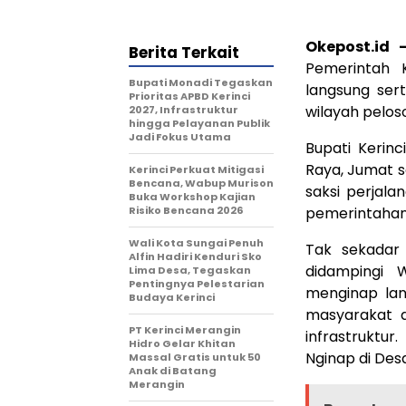
Okepost.id 
Berita Terkait
Pemerintah 
Bupati Monadi Tegaskan
langsung se
Prioritas APBD Kerinci
wilayah pelos
2027, Infrastruktur
hingga Pelayanan Publik
Jadi Fokus Utama
Bupati Kerin
Raya, Jumat s
Kerinci Perkuat Mitigasi
Bencana, Wabup Murison
saksi perjal
Buka Workshop Kajian
Risiko Bencana 2026
pemerintahan
Wali Kota Sungai Penuh
Tak sekadar 
Alfin Hadiri Kenduri Sko
didampingi W
Lima Desa, Tegaskan
Pentingnya Pelestarian
menginap lan
Budaya Kerinci
masyarakat d
PT Kerinci Merangin
infrastruktu
Hidro Gelar Khitan
Nginap di Des
Massal Gratis untuk 50
Anak di Batang
Merangin