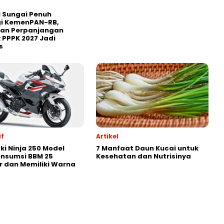
 Sungai Penuh
gi KemenPAN-RB,
ian Perpanjangan
 PPPK 2027 Jadi
s
f
Artikel
i Ninja 250 Model
7 Manfaat Daun Kucai untuk
onsumsi BBM 25
Kesehatan dan Nutrisinya
r dan Memiliki Warna