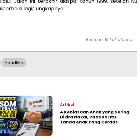
ilalui. Jalan ini terakhir diaspal tahun 1999, setelah itu
iperbaiki lagi,” ungkapnya.
Berita ini 18 kali dibaca
Headline
Artikel
4 Kebiasaan Anak yang Sering
Dikira Nakal, Padahal Itu
Tanda Anak Yang Cerdas