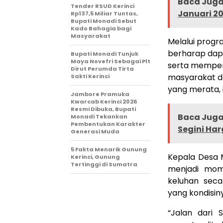
Baca Juga 
Tender RSUD Kerinci
Januari 2
Rp137,5 Miliar Tuntas,
Bupati Monadi Sebut
Kado Bahagia bagi
Masyarakat
Melalui progr
berharap dap
Bupati Monadi Tunjuk
Maya Novefri Sebagai Plt
serta memper
Dirut Perumda Tirta
masyarakat d
Sakti Kerinci
yang merata, i
Jambore Pramuka
Kwarcab Kerinci 2026
Resmi Dibuka, Bupati
Baca Juga 
Monadi Tekankan
Pembentukan Karakter
Segini Ha
Generasi Muda
5 Fakta Menarik Gunung
Kepala Desa 
Kerinci, Gunung
Tertinggi di Sumatra
menjadi mom
keluhan seca
yang kondisin
“Jalan dari