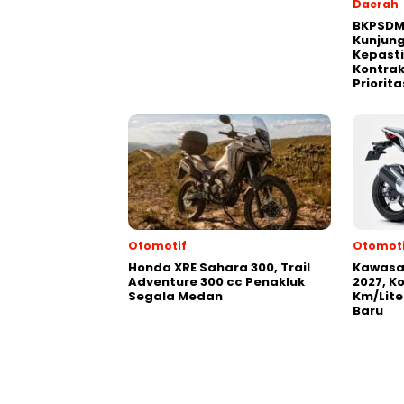
Daerah
BKPSDM
Kunjun
Kepast
Kontrak
Priorita
Otomotif
Otomoti
Honda XRE Sahara 300, Trail
Kawasak
Adventure 300 cc Penakluk
2027, K
Segala Medan
Km/Lite
Baru