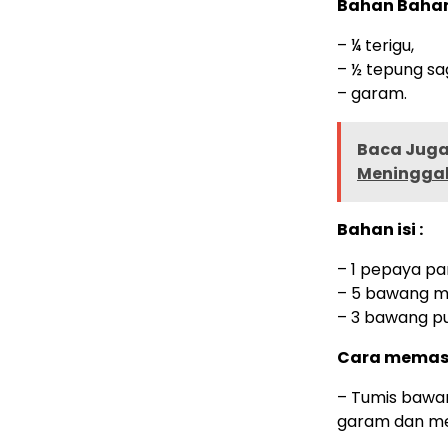
Bahan Bahan
– ¼ terigu,
– ½ tepung sa
– garam.
Baca Juga 
Meninggal
Bahan isi :
– 1 pepaya pa
– 5 bawang m
– 3 bawang pu
Cara memas
– Tumis bawan
garam dan me