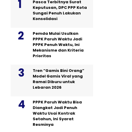
Pasca Terbitnya Surat
Keputusan, DPC PPP Kota
Sungai Penuh Lakukan
Konsolidasi
Pemda Mulai Usulkan
PPPK Paruh Waktu Jadi
PPPK Penuh Waktu, Ini
Mekanisme dan Kriteria
Prioritas
Tren “Gamis Bini Orang”
Model Gamis Viral yang
Ramai Diburu untuk
Lebaran 2026
PPPK Paruh Waktu Bisa
Diangkat Jadi Penuh
Waktu Usai Kontrak
Setahun, Ini Syarat
Resminya