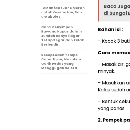
Baca Juga 
12 Manfaat Jahe Merah
untuk Kesehatan, Baik
di Sungai
untuk Diet
Cara Menyimpan
Bahan isi :
Bawang Kupas dalam
Jumlah Banyak agar
Tetap Segar dan Tidak
– Kocok 3 buti
Berlendir
Cara memasa
Resep Lodeh Tempe
Cabai Hijau, Masakan
– Masak air, 
Gurih Pedas yang
Menggugah Selera
minyak.
– Masukkan air
Kalau sudah a
– Bentuk cekun
yang panas
2. Pempek pa