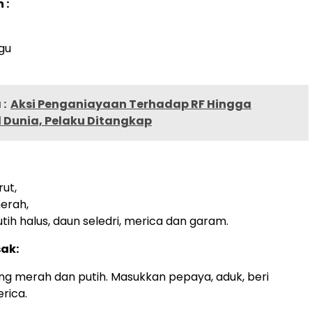
 :
gu
:
Aksi Penganiayaan Terhadap RF Hingga
 Dunia, Pelaku Ditangkap
rut,
erah,
tih halus, daun seledri, merica dan garam.
ak:
g merah dan putih. Masukkan pepaya, aduk, beri
rica.