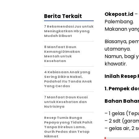
Okepost.id
– 
Berita Terkait
Palembang.
7 Rekomendasi Jus untuk
Makanan yang 
Meningkatkan Hb yang
Mudah Dibuat
Biasanya, pe
8 Manfaat Daun
utamanya.
Kemangi Dimakan
Namun, bagi ya
Mentah untuk
Kesehatan
khawatir.
4 Kebiasaan Anak yang
Inilah Resep
Sering Dikira Nakal,
Padahal Itu Tanda Anak
Yang Cerdas
1. Pempek do
7 Manfaat Daun Kucai
Bahan Bahan
untuk Kesehatan dan
Nutrisinya
– 1 gelas (Tep
Resep Tumis Bunga
– 2 sdt (garam
Pepaya yang Tidak Pahit
Tanpa Direbus Lama,
– gelas air, 
Gurih Pedas dan Tetap
Nikmat