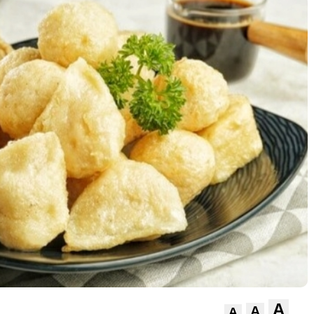
A
A
A