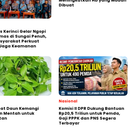
Meningkatkan Hb yang Mudah
Dibuat
s Kerinci Gelar Ngopi
as di Sungai Penuh,
syarakat Perkuat
i Jaga Keamanan
Nasional
aat Daun Kemangi
Komisi II DPR Dukung Bantuan
n Mentah untuk
Rp20,5 Triliun untuk Pemda,
tan
Gaji PPPK dan PNS Segera
Terbayar