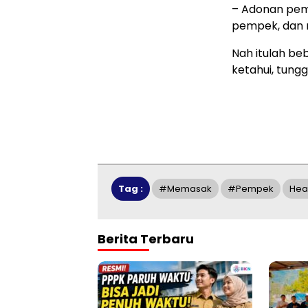
– Adonan pemp
pempek, dan m
Nah itulah be
ketahui, tungg
Tag :
#memasak
#Pempek
Hea
Berita Terbaru