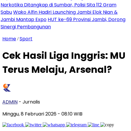
ka Ditangkap di Sumbar, Polisi Sita 112 Gram
ko Alfin Hadiri Launching Jambi Elok Nian &
Mantap Expo
HUT ke-69 Provinsi Jambi, Dorong
i Pembangunan
Home
Sport
/
Cek Hasil Liga Inggris: MU
Terus Melaju, Arsenal?
ADMIN
- Jurnalis
Minggu, 8 Februari 2026
- 08:10 WIB