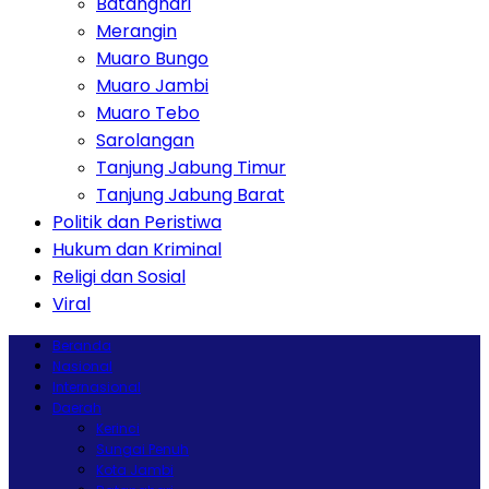
Batanghari
Merangin
Muaro Bungo
Muaro Jambi
Muaro Tebo
Sarolangan
Tanjung Jabung Timur
Tanjung Jabung Barat
Politik dan Peristiwa
Hukum dan Kriminal
Religi dan Sosial
Viral
Beranda
Nasional
Internasional
Daerah
Kerinci
Sungai Penuh
Kota Jambi