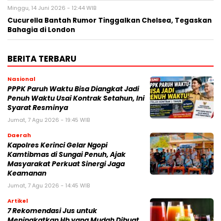
Minggu, 14 Juni 2026 - 12:44 WIB
Cucurella Bantah Rumor Tinggalkan Chelsea, Tegaskan
Bahagia di London
BERITA TERBARU
Nasional
PPPK Paruh Waktu Bisa Diangkat Jadi
Penuh Waktu Usai Kontrak Setahun, Ini
Syarat Resminya
Jumat, 7 Agu 2026 - 19:45 WIB
Daerah
Kapolres Kerinci Gelar Ngopi
Kamtibmas di Sungai Penuh, Ajak
Masyarakat Perkuat Sinergi Jaga
Keamanan
Jumat, 7 Agu 2026 - 14:45 WIB
Artikel
7 Rekomendasi Jus untuk
Meningkatkan Hb yang Mudah Dibuat