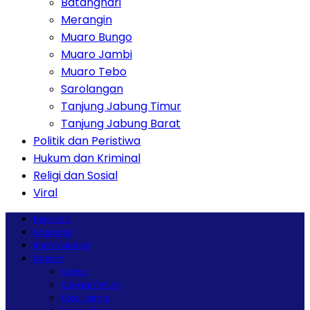
Batanghari
Merangin
Muaro Bungo
Muaro Jambi
Muaro Tebo
Sarolangan
Tanjung Jabung Timur
Tanjung Jabung Barat
Politik dan Peristiwa
Hukum dan Kriminal
Religi dan Sosial
Viral
Beranda
Nasional
Internasional
Daerah
Kerinci
Sungai Penuh
Kota Jambi