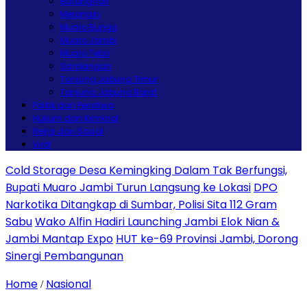
Batanghari
Merangin
Muaro Bungo
Muaro Jambi
Muaro Tebo
Sarolangan
Tanjung Jabung Timur
Tanjung Jabung Barat
Politik dan Peristiwa
Hukum dan Kriminal
Religi dan Sosial
Viral
Cold Storage Desa Kemingking Dalam Tak Berfungsi,
Bupati Muaro Jambi Turun Langsung ke Lokasi
DPO
Narkotika Ditangkap di Sumbar, Polisi Sita 112 Gram
Sabu
Wako Alfin Hadiri Launching Jambi Elok Nian &
Jambi Mantap Expo
HUT ke-69 Provinsi Jambi, Dorong
Sinergi Pembangunan
Home
Nasional
/