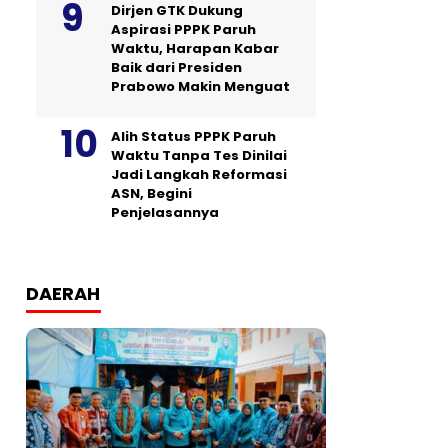
Dirjen GTK Dukung
Aspirasi PPPK Paruh
Waktu, Harapan Kabar
Baik dari Presiden
Prabowo Makin Menguat
Alih Status PPPK Paruh
Waktu Tanpa Tes Dinilai
Jadi Langkah Reformasi
ASN, Begini
Penjelasannya
DAERAH