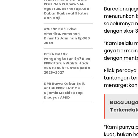
Presiden Prabowo 14
Barcelona jug
Agustus, Berharap Ada
Kabar Baik soal Status
menurunkan ko
dan Gaji
sebelumnya me
Aturan Baru Visa
dengan skor 3
Amerika, Pemohon
Diminta Jaminan Rp360
“Kami selalu 
Juta
gaya bermain 
GTKN Desak
dengan mentali
Pengangkatan 947 Ribu
PPPK Paruh Waktu Jadi
ASN Penuh Tuntas pada
Flick percaya
2026-2027
tantangan ter
DPR Bawa Kabar Baik
menargetkan t
untuk PPPK, Hak Gaji
Dijamin Meski Tetap
Dibayar APBD
Baca Juga 
Terkendala
“Kami punya 
kuat, bukan ha