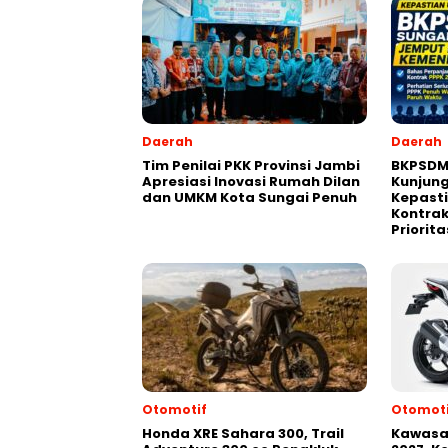
Daerah
Daerah
Tim Penilai PKK Provinsi Jambi
BKPSDM
Apresiasi Inovasi Rumah Dilan
Kunjun
dan UMKM Kota Sungai Penuh
Kepast
Kontrak
Priorita
Otomotif
Otomoti
Honda XRE Sahara 300, Trail
Kawasak