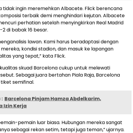
a tidak ingin meremehkan Albacete. Flick berencana
mposisi terbaik demi menghindari kejutan. Albacete
ncuri perhatian setelah menyingkirkan Real Madrid
-2 di babak 16 besar.
menganalisis lawan. Kami harus beradaptasi dengan
mereka, kondisi stadion, dan masuk ke lapangan
tas yang tepat,” kata Flick.
 kualitas skuad Barcelona cukup untuk melewati
sebut. Sebagai juara bertahan Piala Raja, Barcelona
iket semifinal.
:
Barcelona Pinjam Hamza Abdelkarim,
 Izin Kerja
pemain-pemain luar biasa. Hubungan mereka sangat
nya sebagai rekan setim, tetapi juga teman,” ujarnya.