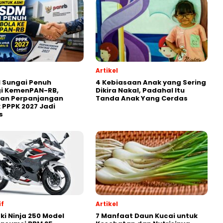
Artikel
 Sungai Penuh
4 Kebiasaan Anak yang Sering
gi KemenPAN-RB,
Dikira Nakal, Padahal Itu
ian Perpanjangan
Tanda Anak Yang Cerdas
 PPPK 2027 Jadi
s
f
Artikel
i Ninja 250 Model
7 Manfaat Daun Kucai untuk