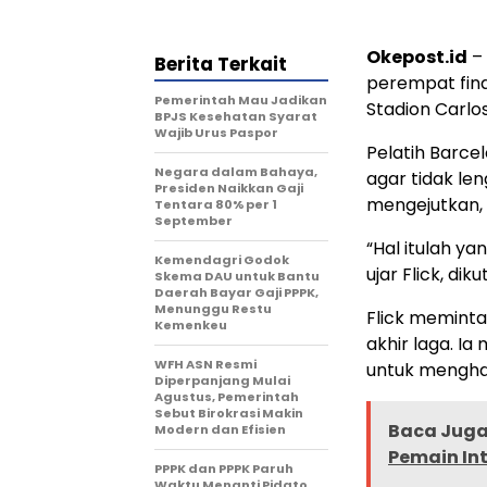
Okepost.id
– 
Berita Terkait
perempat fina
Pemerintah Mau Jadikan
Stadion Carlos
BPJS Kesehatan Syarat
Wajib Urus Paspor
Pelatih Barce
Negara dalam Bahaya,
agar tidak len
Presiden Naikkan Gaji
mengejutkan, 
Tentara 80% per 1
September
“Hal itulah yan
Kemendagri Godok
ujar Flick, di
Skema DAU untuk Bantu
Daerah Bayar Gaji PPPK,
Menunggu Restu
Flick meminta
Kemenkeu
akhir laga. I
WFH ASN Resmi
untuk menghad
Diperpanjang Mulai
Agustus, Pemerintah
Sebut Birokrasi Makin
Baca Juga 
Modern dan Efisien
Pemain In
PPPK dan PPPK Paruh
Waktu Menanti Pidato