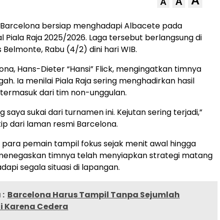
A
A
A
Barcelona bersiap menghadapi Albacete pada
l Piala Raja 2025/2026. Laga tersebut berlangsung di
 Belmonte, Rabu (4/2) dini hari WIB.
lona, Hans-Dieter “Hansi” Flick, mengingatkan timnya
gah. Ia menilai Piala Raja sering menghadirkan hasil
termasuk dari tim non-unggulan.
g saya sukai dari turnamen ini. Kejutan sering terjadi,”
kutip dari laman resmi Barcelona.
 para pemain tampil fokus sejak menit awal hingga
a menegaskan timnya telah menyiapkan strategi matang
api segala situasi di lapangan.
:
Barcelona Harus Tampil Tanpa Sejumlah
ti Karena Cedera