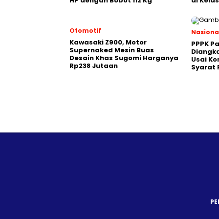
HP dengan Bobot 112 Kg
di Kela
Otomotif
Nasiona
Kawasaki Z900, Motor
PPPK Pa
Supernaked Mesin Buas
Diangka
Desain Khas Sugomi Harganya
Usai Ko
Rp238 Jutaan
Syarat
PE