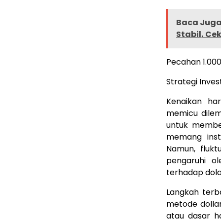
Baca Juga 
Stabil, Ce
Pecahan 1.000
Strategi Inves
Kenaikan har
memicu dilem
untuk membel
memang instr
Namun, fluktu
pengaruhi ol
terhadap dola
Langkah terb
metode dolla
atau dasar h