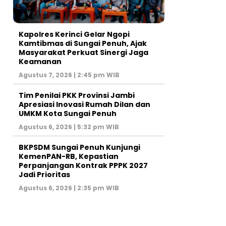
Kapolres Kerinci Gelar Ngopi
Kamtibmas di Sungai Penuh, Ajak
Masyarakat Perkuat Sinergi Jaga
Keamanan
Agustus 7, 2026 | 2:45 pm WIB
Tim Penilai PKK Provinsi Jambi
Apresiasi Inovasi Rumah Dilan dan
UMKM Kota Sungai Penuh
Agustus 6, 2026 | 5:32 pm WIB
BKPSDM Sungai Penuh Kunjungi
KemenPAN-RB, Kepastian
Perpanjangan Kontrak PPPK 2027
Jadi Prioritas
Agustus 6, 2026 | 2:35 pm WIB