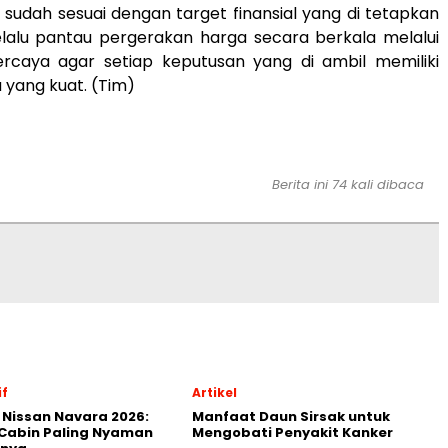
 sudah sesuai dengan target finansial yang di tetapkan
elalu pantau pergerakan harga secara berkala melalui
rcaya agar setiap keputusan yang di ambil memiliki
 yang kuat. (Tim)
Berita ini 74 kali dibaca
f
Artikel
 Nissan Navara 2026:
Manfaat Daun Sirsak untuk
Cabin Paling Nyaman
Mengobati Penyakit Kanker