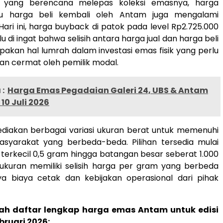
 yang berencana melepas koleksi emasnya, harga
u harga beli kembali oleh Antam juga mengalami
Hari ini, harga buyback di patok pada level Rp2.725.000
u di ingat bahwa selisih antara harga jual dan harga beli
akan hal lumrah dalam investasi emas fisik yang perlu
gan cermat oleh pemilik modal.
:
Harga Emas Pegadaian Galeri 24, UBS & Antam
r 10 Juli 2026
iakan berbagai variasi ukuran berat untuk memenuhi
syarakat yang berbeda-beda. Pilihan tersedia mulai
 terkecil 0,5 gram hingga batangan besar seberat 1.000
 ukuran memiliki selisih harga per gram yang berbeda
a biaya cetak dan kebijakan operasional dari pihak
lah daftar lengkap harga emas Antam untuk edisi
bruari 2026: