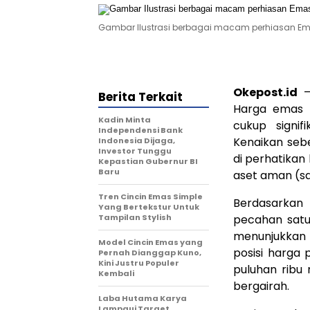
Gambar Ilustrasi berbagai macam perhiasan Em
Okepost.id
–
Berita Terkait
Harga emas 
Kadin Minta
cukup signi
Independensi Bank
Kenaikan seb
Indonesia Dijaga,
Investor Tunggu
di perhatika
Kepastian Gubernur BI
Baru
aset aman (sa
Tren Cincin Emas Simple
Berdasarkan
Yang Bertekstur Untuk
Tampilan Stylish
pecahan satu 
menunjukkan t
Model Cincin Emas yang
posisi harga 
Pernah Dianggap Kuno,
Kini Justru Populer
puluhan ribu
Kembali
bergairah.
Laba Hutama Karya
Lampaui Target