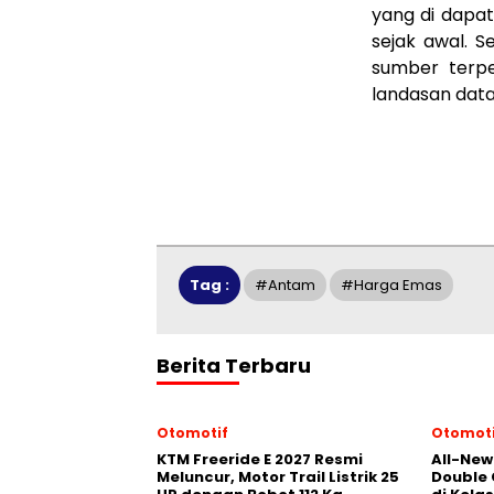
yang di dapat
sejak awal. S
sumber terpe
landasan data
Tag :
#antam
#harga Emas
Berita Terbaru
Otomotif
Otomoti
KTM Freeride E 2027 Resmi
All-New
Meluncur, Motor Trail Listrik 25
Double 