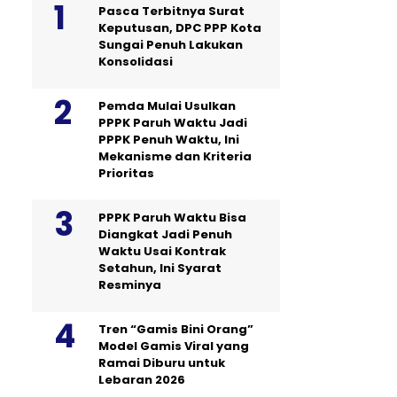
Pasca Terbitnya Surat
Keputusan, DPC PPP Kota
Sungai Penuh Lakukan
Konsolidasi
Pemda Mulai Usulkan
PPPK Paruh Waktu Jadi
PPPK Penuh Waktu, Ini
Mekanisme dan Kriteria
Prioritas
PPPK Paruh Waktu Bisa
Diangkat Jadi Penuh
Waktu Usai Kontrak
Setahun, Ini Syarat
Resminya
Tren “Gamis Bini Orang”
Model Gamis Viral yang
Ramai Diburu untuk
Lebaran 2026