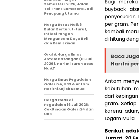
Bagi mereka
Semester I 2026, Jalan
buyback ata
Tol Trans Sumatera Jadi
Penopang Utama
penyesuaian. 
per gram. Perl
Harga Beras Naik 6
Bulan Berturut-turut,
kembali merup
Inflasi Pangan
di hitung den
Mengancam Daya Beli
dan Kemiskinan
Grafik Harga Emas
Baca Juga 
Antam Batangan (18 Juli
Hari Ini pe
2026), Hari Ini Turun atau
Naik?
Harga Emas Pegadaian
Antam menyed
Galeri 24, UBS & Antam
kebutuhan ma
Hari Ini Anjlok Semua
dari kepingan
Harga Emas di
gram. Setiap
Pegadaian 16 Juli 2026:
Cek Rincian Galeri 24 dan
karena adany
UBS
Logam Mulia.
Berikut ada
Jumat, 20 Fe