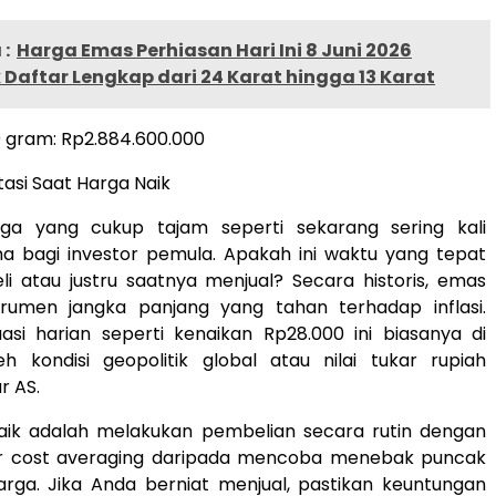
:
Harga Emas Perhiasan Hari Ini 8 Juni 2026
k Daftar Lengkap dari 24 Karat hingga 13 Karat
 gram: Rp2.884.600.000
tasi Saat Harga Naik
ga yang cukup tajam seperti sekarang sering kali
a bagi investor pemula. Apakah ini waktu yang tepat
i atau justru saatnya menjual? Secara historis, emas
umen jangka panjang yang tahan terhadap inflasi.
asi harian seperti kenaikan Rp28.000 ini biasanya di
eh kondisi geopolitik global atau nilai tukar rupiah
r AS.
aik adalah melakukan pembelian secara rutin dengan
r cost averaging daripada mencoba menebak puncak
arga. Jika Anda berniat menjual, pastikan keuntungan