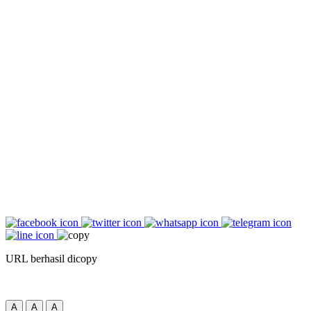
URL berhasil dicopy
A
A
A