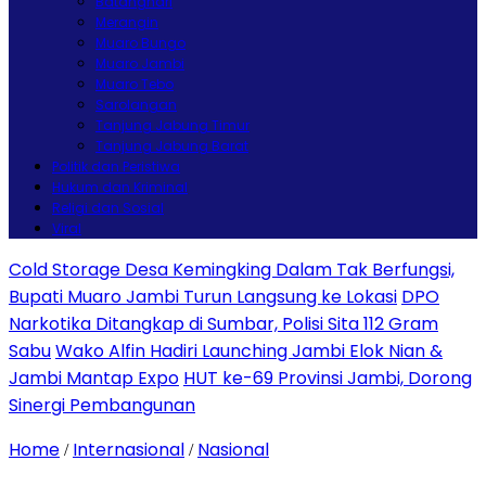
Batanghari
Merangin
Muaro Bungo
Muaro Jambi
Muaro Tebo
Sarolangan
Tanjung Jabung Timur
Tanjung Jabung Barat
Politik dan Peristiwa
Hukum dan Kriminal
Religi dan Sosial
Viral
Cold Storage Desa Kemingking Dalam Tak Berfungsi,
Bupati Muaro Jambi Turun Langsung ke Lokasi
DPO
Narkotika Ditangkap di Sumbar, Polisi Sita 112 Gram
Sabu
Wako Alfin Hadiri Launching Jambi Elok Nian &
Jambi Mantap Expo
HUT ke-69 Provinsi Jambi, Dorong
Sinergi Pembangunan
Home
Internasional
Nasional
/
/