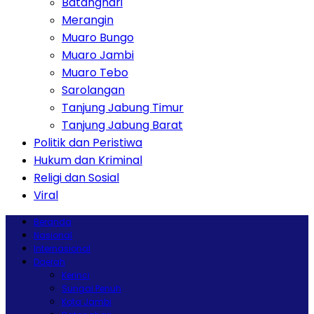
Batanghari
Merangin
Muaro Bungo
Muaro Jambi
Muaro Tebo
Sarolangan
Tanjung Jabung Timur
Tanjung Jabung Barat
Politik dan Peristiwa
Hukum dan Kriminal
Religi dan Sosial
Viral
Beranda
Nasional
Internasional
Daerah
Kerinci
Sungai Penuh
Kota Jambi