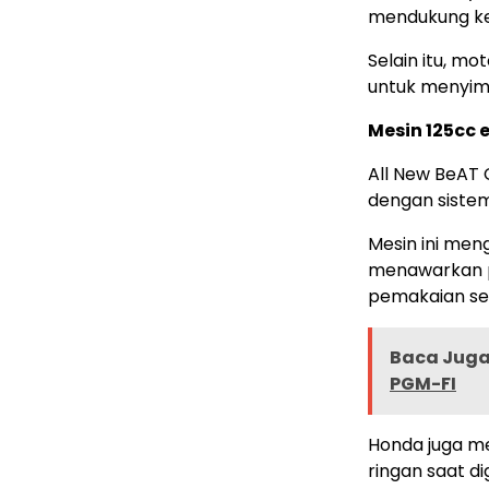
mendukung ke
Selain itu, mo
untuk menyimp
Mesin 125cc 
All New BeAT
dengan siste
Mesin ini meng
menawarkan p
pemakaian seh
Baca Juga 
PGM-FI
Honda juga me
ringan saat di