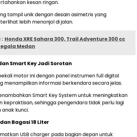
tahankan kesan ringan.
ng tampil unik dengan desain asimetris yang
rlihat lebih menonjol di jalan.
:
Honda XRE Sahara 300, Trail Adventure 300 cc
Segala Medan
l dan Smart Key Jadi Sorotan
ali motor ini dengan panel instrumen full digital
 menampilkan informasi berkendara secara jelas.
enambahkan Smart Key System untuk meningkatkan
kepraktisan, sehingga pengendara tidak perlu lagi
anak kunci.
dan Bagasi 18 Liter
atkan USB charger pada bagian depan untuk