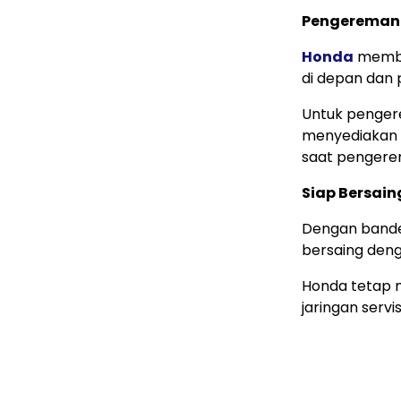
Pengereman 
Honda
membek
di depan dan 
Untuk penger
menyediakan 
saat penger
Siap Bersain
Dengan bander
bersaing deng
Honda tetap m
jaringan servi