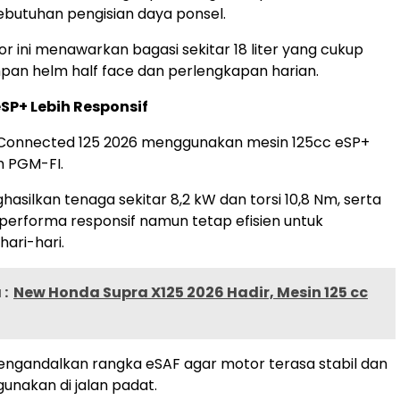
butuhan pengisian daya ponsel.
tor ini menawarkan bagasi sekitar 18 liter yang cukup
an helm half face dan perlengkapan harian.
eSP+ Lebih Responsif
 Connected 125 2026 menggunakan mesin 125cc eSP+
m PGM-FI.
hasilkan tenaga sekitar 8,2 kW dan torsi 10,8 Nm, serta
erforma responsif namun tetap efisien untuk
ari-hari.
:
New Honda Supra X125 2026 Hadir, Mesin 125 cc
ngandalkan rangka eSAF agar motor terasa stabil dan
gunakan di jalan padat.