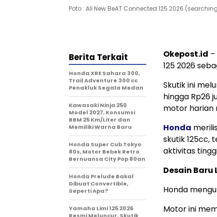
Poto : All New BeAT Connected 125 2026 (searchin
Okepost.id
– 
Berita Terkait
125 2026 sebag
Honda XRE Sahara 300,
Trail Adventure 300 cc
Skutik ini me
Penakluk Segala Medan
hingga Rp26 
Kawasaki Ninja 250
motor harian 
Model 2027, Konsumsi
BBM 25 Km/Liter dan
Honda
merili
Memiliki Warna Baru
skutik 125cc,
Honda Super Cub Tokyo
aktivitas ting
80s, Motor Bebek Retro
Bernuansa City Pop 80an
Desain Baru 
Honda Prelude Bakal
Dibuat Convertible,
Honda menguba
Seperti Apa?
Motor ini mem
Yamaha Limi 125 2026
Resmi Meluncur, Skutik