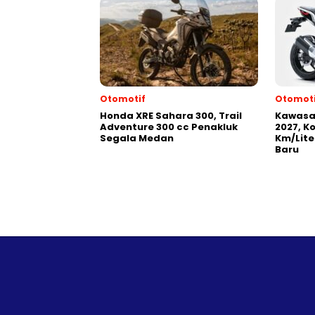
Otomotif
Otomoti
Honda XRE Sahara 300, Trail
Kawasak
Adventure 300 cc Penakluk
2027, K
Segala Medan
Km/Lite
Baru