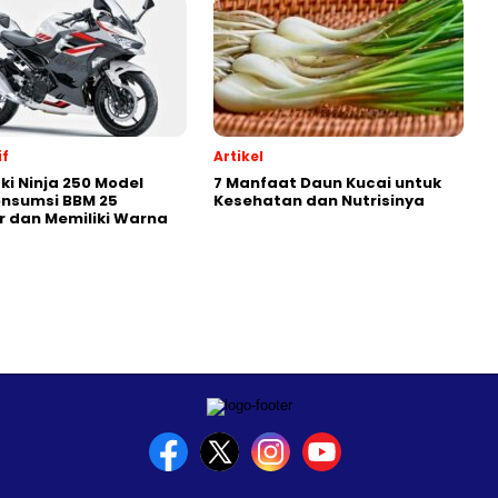
f
Artikel
i Ninja 250 Model
7 Manfaat Daun Kucai untuk
onsumsi BBM 25
Kesehatan dan Nutrisinya
r dan Memiliki Warna