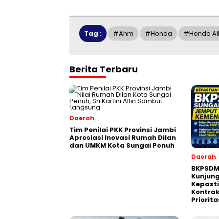
Tag :
#ahm
#honda
#Honda All
Berita Terbaru
Daerah
Tim Penilai PKK Provinsi Jambi
Apresiasi Inovasi Rumah Dilan
dan UMKM Kota Sungai Penuh
Daerah
BKPSDM
Kunjun
Kepast
Kontrak
Priorita