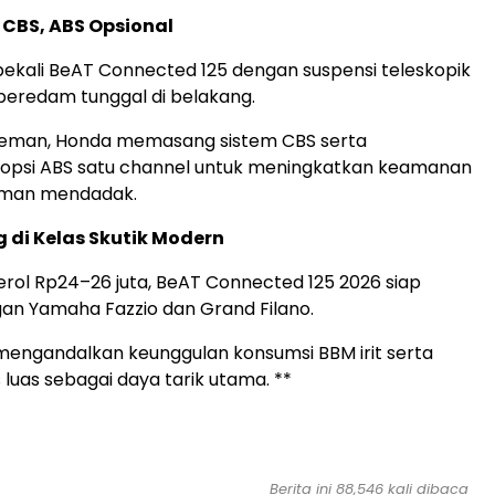
CBS, ABS Opsional
ali BeAT Connected 125 dengan suspensi teleskopik
peredam tunggal di belakang.
eman, Honda memasang sistem CBS serta
opsi ABS satu channel untuk meningkatkan keamanan
eman mendadak.
g di Kelas Skutik Modern
ol Rp24–26 juta, BeAT Connected 125 2026 siap
an Yamaha Fazzio dan Grand Filano.
engandalkan keunggulan konsumsi BBM irit serta
s luas sebagai daya tarik utama. **
Berita ini 88,546 kali dibaca