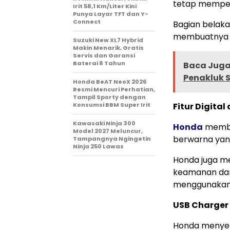
tetap memper
Irit 58,1 Km/Liter Kini
Punya Layar TFT dan Y-
Connect
Bagian belaka
membuatnya te
Suzuki New XL7 Hybrid
Makin Menarik, Gratis
Servis dan Garansi
Baterai 8 Tahun
Baca Juga 
Penakluk 
Honda BeAT NeoX 2026
Resmi Mencuri Perhatian,
Tampil Sporty dengan
Konsumsi BBM Super Irit
Fitur Digita
Kawasaki Ninja 300
Honda
membek
Model 2027 Meluncur,
berwarna yang
Tampangnya Ngingetin
Ninja 250 Lawas
Honda juga m
keamanan dan 
menggunakan 
USB Charger 
Honda menyem