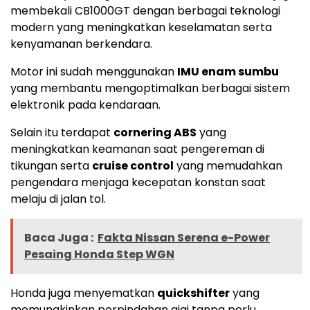
membekali CB1000GT dengan berbagai teknologi
modern yang meningkatkan keselamatan serta
kenyamanan berkendara.
Motor ini sudah menggunakan
IMU enam sumbu
yang membantu mengoptimalkan berbagai sistem
elektronik pada kendaraan.
Selain itu terdapat
cornering ABS
yang
meningkatkan keamanan saat pengereman di
tikungan serta
cruise control
yang memudahkan
pengendara menjaga kecepatan konstan saat
melaju di jalan tol.
Baca Juga :
Fakta Nissan Serena e-Power
Pesaing Honda Step WGN
Honda juga menyematkan
quickshifter
yang
memungkinkan perpindahan gigi tanpa perlu