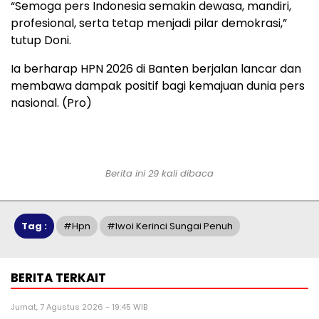
“Semoga pers Indonesia semakin dewasa, mandiri,
profesional, serta tetap menjadi pilar demokrasi,”
tutup Doni.
Ia berharap HPN 2026 di Banten berjalan lancar dan
membawa dampak positif bagi kemajuan dunia pers
nasional. (Pro)
Berita ini 29 kali dibaca
Tag :
#hpn
#iwoi Kerinci Sungai Penuh
BERITA TERKAIT
Jumat, 7 Agustus 2026 - 19:45 WIB