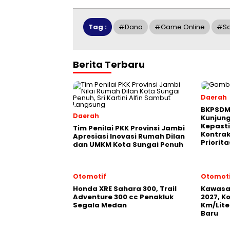
Tag :
#dana
#game Online
#sa
Berita Terbaru
Daerah
BKPSDM
Daerah
Kunjun
Kepast
Tim Penilai PKK Provinsi Jambi
Kontrak
Apresiasi Inovasi Rumah Dilan
Priorita
dan UMKM Kota Sungai Penuh
Otomotif
Otomoti
Honda XRE Sahara 300, Trail
Kawasak
Adventure 300 cc Penakluk
2027, K
Segala Medan
Km/Lite
Baru