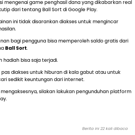
asi mengenai game penghasil dana yang dikabarkan real
ip dari tentang Ball Sort di Google Play.
nan ini tidak disarankan diakses untuk mengincar
asilan.
inan bagi pengguna bisa memperoleh saldo gratis dari
ma
Ball Sort
.
 hadiah bisa saja terjadi.
 pas diakses untuk hiburan di kala gabut atau untuk
ri sedikit keuntungan dari internet.
t mengaksesnya, silakan lakukan pengunduhan platform
lay.
Berita ini 22 kali dibaca