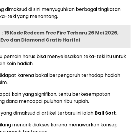
 dimaksud di sini menyuguhkan berbagai tingkatan
ka-teki yang menantang.
:
15 Kode Redeem Free Fire Terbaru 26 Mei 2026,
 Evo dan Diamond Gratis Hari Ini
 pemain harus bisa menyelesaikan teka-teki itu untuk
ih koin hadiah.
s didapat karena bakal berpengaruh terhadap hadiah
aim.
apat koin yang signifikan, tentu berkesempatan
g dana mencapai puluhan ribu rupiah.
yang dimaksud di artikel terbaru ini ialah
Ball Sort
.
ilang menarik diakses karena menawarkan konsep
ng penuh tantangan.