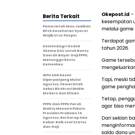
Okepost.id
– 
Berita Terkait
kesempatan u
Pemerintah Mau Jadikan
melalui game 
BPJS Kesehatan Syarat
Wajib Urus Paspor
Terdapat gam
Kemendagri Godok
tahun 2026.
Skema DAU untuk Bantu
Daerah Bayar Gaji PPPK,
Game tersebut
Menunggu Restu
Kemenkeu
mengeluarkan
WFH ASN Resmi
Tapi, meski t
Diperpanjang Mulai
Agustus, Pemerintah
game penghasi
Sebut Birokrasi Makin
Modern dan Efisien
Tetap, pengg
PPPK dan PPPK Paruh
agar bisa me
Waktu Menanti Pidato
Presiden Prabowo 14
Dari sekian b
Agustus, Berharap Ada
Kabar Baik soal Status
menginformas
dan Gaji
saldo dana u