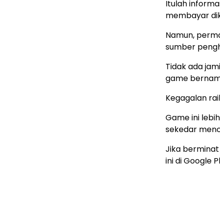
Itulah inform
membayar dikut
Namun, permai
sumber pengh
Tidak ada jam
game berna
Kegagalan raih
Game ini lebih
sekedar menca
Jika bermina
ini di Google P