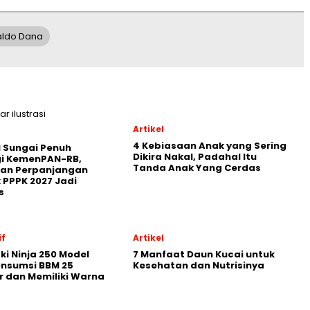
ldo Dana
Artikel
4 Kebiasaan Anak yang Sering
 Sungai Penuh
Dikira Nakal, Padahal Itu
gi KemenPAN-RB,
Tanda Anak Yang Cerdas
ian Perpanjangan
 PPPK 2027 Jadi
s
f
Artikel
i Ninja 250 Model
7 Manfaat Daun Kucai untuk
onsumsi BBM 25
Kesehatan dan Nutrisinya
r dan Memiliki Warna