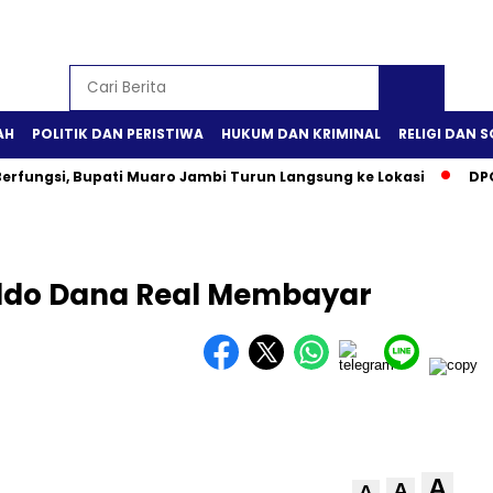
AH
POLITIK DAN PERISTIWA
HUKUM DAN KRIMINAL
RELIGI DAN S
erfungsi, Bupati Muaro Jambi Turun Langsung ke Lokasi
DPO
aldo Dana Real Membayar
A
A
A