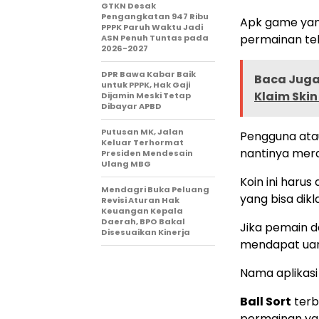
GTKN Desak
Pengangkatan 947 Ribu
Apk game yang
PPPK Paruh Waktu Jadi
permainan te
ASN Penuh Tuntas pada
2026-2027
DPR Bawa Kabar Baik
Baca Juga 
untuk PPPK, Hak Gaji
Klaim Skin
Dijamin Meski Tetap
Dibayar APBD
Putusan MK, Jalan
Pengguna atau
Keluar Terhormat
nantinya mera
Presiden Mendesain
Ulang MBG
Koin ini haru
Mendagri Buka Peluang
yang bisa dikl
Revisi Aturan Hak
Keuangan Kepala
Daerah, BPO Bakal
Jika pemain d
Disesuaikan Kinerja
mendapat uan
Nama aplikasi 
Ball Sort
terb
permainan ya