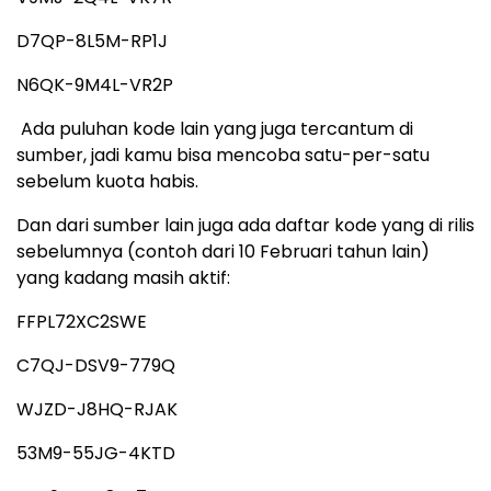
D7QP-8L5M-RP1J
N6QK-9M4L-VR2P
Ada puluhan kode lain yang juga tercantum di
sumber, jadi kamu bisa mencoba satu-per-satu
sebelum kuota habis.
Dan dari sumber lain juga ada daftar kode yang di rilis
sebelumnya (contoh dari 10 Februari tahun lain)
yang kadang masih aktif:
FFPL72XC2SWE
C7QJ-DSV9-779Q
WJZD-J8HQ-RJAK
53M9-55JG-4KTD