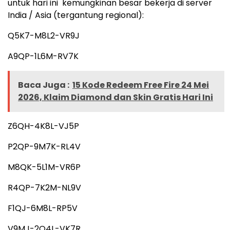
untuk hari ini kemungkinan besar bekerja di server
India / Asia (tergantung regional):
Q5K7-M8L2-VR9J
A9QP-1L6M-RV7K
Baca Juga :
15 Kode Redeem Free Fire 24 Mei
2026, Klaim Diamond dan Skin Gratis Hari Ini
Z6QH-4K8L-VJ5P
P2QP-9M7K-RL4V
M8QK-5L1M-VR6P
R4QP-7K2M-NL9V
F1QJ-6M8L-RP5V
V9MJ-2Q4L-VK7R