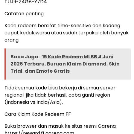
TUJ9-Z4G8-Y7D4
Catatan penting:
Kode redeem bersifat time-sensitive dan kadang
cepat kedaluwarsa atau sudah terpakai oleh banyak
orang.
Baca Juga :
15 Kode Redeem MLBB 4 Juni
2026 Terbaru, Buruan Klaim Diamond, Skin
Trial, dan Emote Gratis
Tidak semua kode bisa bekerja di semua server
regional jika tidak berhasil, coba ganti region
(Indonesia vs India/Asia).
Cara Klaim Kode Redeem FF
Buka browser dan masuk ke situs resmi Garena:
https://reward.ff.garena.com