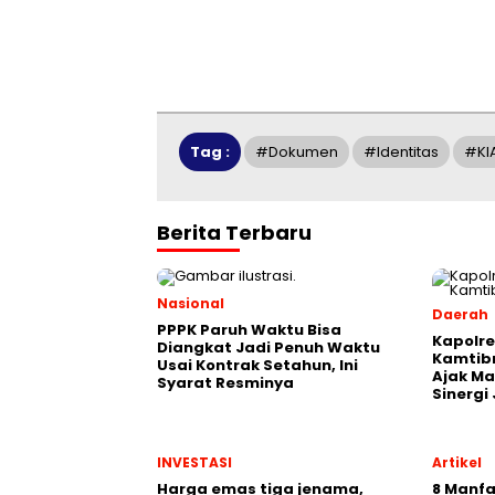
Tag :
#dokumen
#identitas
#KI
Berita Terbaru
Nasional
Daerah
PPPK Paruh Waktu Bisa
Kapolre
Diangkat Jadi Penuh Waktu
Kamtibm
Usai Kontrak Setahun, Ini
Ajak Ma
Syarat Resminya
Sinerg
INVESTASI
Artikel
Harga emas tiga jenama,
8 Manf