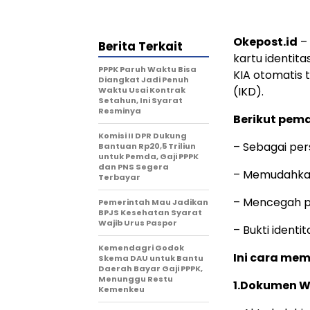
Okepost.id
– 
Berita Terkait
kartu identita
PPPK Paruh Waktu Bisa
KIA otomatis t
Diangkat Jadi Penuh
(IKD).
Waktu Usai Kontrak
Setahun, Ini Syarat
Resminya
Berikut pema
Komisi II DPR Dukung
– Sebagai per
Bantuan Rp20,5 Triliun
untuk Pemda, Gaji PPPK
dan PNS Segera
– Memudahkan
Terbayar
– Mencegah 
Pemerintah Mau Jadikan
BPJS Kesehatan Syarat
Wajib Urus Paspor
– Bukti identita
Kemendagri Godok
Ini cara mem
Skema DAU untuk Bantu
Daerah Bayar Gaji PPPK,
Menunggu Restu
1.Dokumen W
Kemenkeu