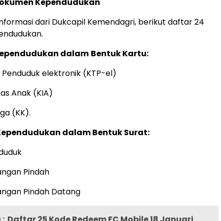
 Dokumen Kependudukan
nformasi dari Dukcapil Kemendagri, berikut daftar 24
endudukan.
Kependudukan dalam
Bentuk Kartu:
 Penduduk elektronik (KTP-el)
tas Anak (KIA)
ga (KK).
Kependudukan dalam Bentuk Surat:
nduduk
angan Pindah
rangan Pindah Datang
:
Daftar 25 Kode Redeem FC Mobile 18 Januari