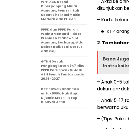
– Akta kelahi
WFH ASN Resmi
Diperpanjang Mulai
ditunjukkan k
Agustus, Pemerintah
Sebut Birokrasi Makin
– Kartu kelua
Modern dan Efisien
PPPK dan PPPK Paruh
– e-KTP orang
Waktu Menanti Pidato
Presiden Prabowo 14
2. Tambahan
Agustus, Berharap Ada
Kabar Baik soal Status
dan Gaji
Baca Juga 
GTKN Desak
Instruksik
Pengangkatan 947 Ribu
PPPK Paruh Waktu Jadi
ASN Penuh Tuntas pada
2026-2027
– Anak 0-5 ta
dokumen-doku
DPR Bawa Kabar Baik
untuk PPPK, Hak Gaji
Dijamin Meski Tetap
– Anak 5-17 t
Dibayar APBD
berwarna uku
– (Tips: Pakai