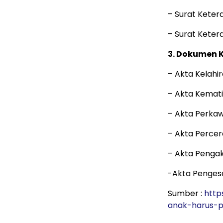
– Surat Keter
– Surat Keter
3. Dokumen 
– Akta Kelahi
– Akta Kemat
– Akta Perka
– Akta Percer
– Akta Penga
-Akta Penges
Sumber :
http
anak-harus-p