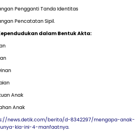
angan Pengganti Tanda Identitas
angan Pencatatan Sipil.
Kependudukan dalam Bentuk Akta:
ran
ian
winan
aian
kuan Anak
ahan Anak
s://news.detik.com/berita/d-8342297/mengapa-anak-
unya-kia-ini-4-manfaatnya.