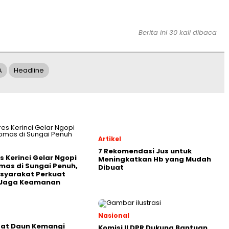
Berita ini 30 kali dibaca
A
Headline
Artikel
7 Rekomendasi Jus untuk
s Kerinci Gelar Ngopi
Meningkatkan Hb yang Mudah
as di Sungai Penuh,
Dibuat
syarakat Perkuat
i Jaga Keamanan
Nasional
aat Daun Kemangi
Komisi II DPR Dukung Bantuan