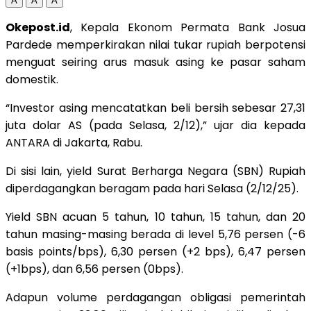
A
A
A
Okepost.id
, Kepala Ekonom Permata Bank Josua
Pardede memperkirakan nilai tukar rupiah berpotensi
menguat seiring arus masuk asing ke pasar saham
domestik.
“Investor asing mencatatkan beli bersih sebesar 27,31
juta dolar AS (pada Selasa, 2/12),” ujar dia kepada
ANTARA di Jakarta, Rabu.
Di sisi lain, yield Surat Berharga Negara (SBN) Rupiah
diperdagangkan beragam pada hari Selasa (2/12/25).
Yield SBN acuan 5 tahun, 10 tahun, 15 tahun, dan 20
tahun masing-masing berada di level 5,76 persen (-6
basis points/bps), 6,30 persen (+2 bps), 6,47 persen
(+1bps), dan 6,56 persen (0bps).
Adapun volume perdagangan obligasi pemerintah