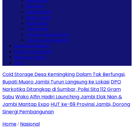
Batanghari
Merangin
Muaro Bungo
Muaro Jambi
Muaro Tebo
Sarolangan
Tanjung Jabung Timur
Tanjung Jabung Barat
Politik dan Peristiwa
Hukum dan Kriminal
Religi dan Sosial
Viral
Cold Storage Desa Kemingking Dalam Tak Berfungsi,
Bupati Muaro Jambi Turun Langsung ke Lokasi
DPO
Narkotika Ditangkap di Sumbar, Polisi Sita 112 Gram
Sabu
Wako Alfin Hadiri Launching Jambi Elok Nian &
Jambi Mantap Expo
HUT ke-69 Provinsi Jambi, Dorong
Sinergi Pembangunan
Home
Nasional
/