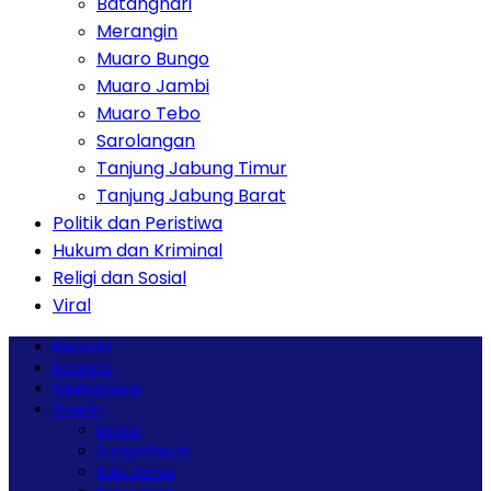
Batanghari
Merangin
Muaro Bungo
Muaro Jambi
Muaro Tebo
Sarolangan
Tanjung Jabung Timur
Tanjung Jabung Barat
Politik dan Peristiwa
Hukum dan Kriminal
Religi dan Sosial
Viral
Beranda
Nasional
Internasional
Daerah
Kerinci
Sungai Penuh
Kota Jambi