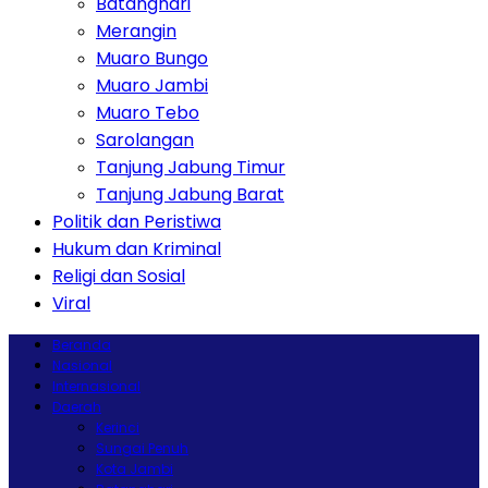
Batanghari
Merangin
Muaro Bungo
Muaro Jambi
Muaro Tebo
Sarolangan
Tanjung Jabung Timur
Tanjung Jabung Barat
Politik dan Peristiwa
Hukum dan Kriminal
Religi dan Sosial
Viral
Beranda
Nasional
Internasional
Daerah
Kerinci
Sungai Penuh
Kota Jambi