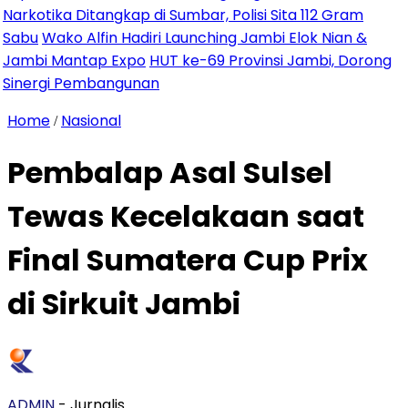
ika Ditangkap di Sumbar, Polisi Sita 112 Gram
ako Alfin Hadiri Launching Jambi Elok Nian &
 Mantap Expo
HUT ke-69 Provinsi Jambi, Dorong
gi Pembangunan
Home
Nasional
/
Pembalap Asal Sulsel
Tewas Kecelakaan saat
Final Sumatera Cup Prix
di Sirkuit Jambi
ADMIN
- Jurnalis