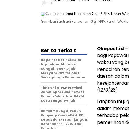
Gambar ilustrasi Pencairan Gaji PPPK Paruh Waktu
Okepost.id
– 
Berita Terkait
bagi Pegawai 
Kapolres Kerinci Gelar
waktu yang be
Ngopi Kamtibmas di
Pencairan te
Sungai Penuh, Ajak
Masyarakat Perkuat
daerah dalam
Sinergi Jaga Keamanan
kesejahteraan
Tim Penilai PKK Provinsi
(12/3/26)
Jambi Apresiasi Inovasi
Rumah Dilan dan UMKM
Kota Sungai Penuh
Langkah ini j
dalam memast
BKPSDM Sungai Penuh
terhadap pel
Kunjungi KemenPAN-RB,
Kepastian Perpanjangan
pemerintah d
Kontrak PPPK 2027 Jadi
Prioritas