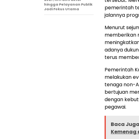
tersebut. Mer
hingga Pelayanan Publik
pemerintah te
Jadi Fokus Utama
jalannya pro
Menurut sejum
memberikan mo
meningkatkan
adanya dukun
terus member
Pemerintah K
melakukan eva
tenaga non-AS
bertujuan mem
dengan kebut
pegawai.
Baca Juga 
Kemenag d