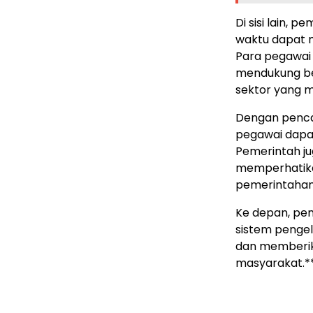
Di sisi lain,
waktu dapat 
Para pegawai 
mendukung be
sektor yang 
Dengan pencai
pegawai dapat
Pemerintah j
memperhatikan
pemerintahan
Ke depan, pe
sistem pengel
dan memberik
masyarakat.*