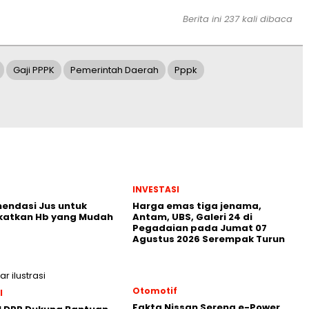
Berita ini 237 kali dibaca
Gaji PPPK
Pemerintah Daerah
Pppk
INVESTASI
endasi Jus untuk
Harga emas tiga jenama,
katkan Hb yang Mudah
Antam, UBS, Galeri 24 di
Pegadaian pada Jumat 07
Agustus 2026 Serempak Turun
Otomotif
l
Fakta Nissan Serena e-Power