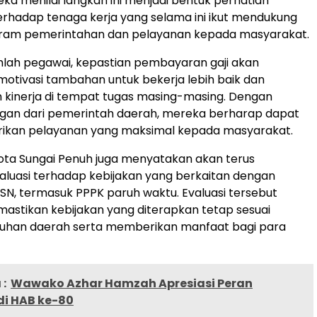
eka menilai langkah ini menjadi bentuk perhatian
rhadap tenaga kerja yang selama ini ikut mendukung
gram pemerintahan dan pelayanan kepada masyarakat.
lah pegawai, kepastian pembayaran gaji akan
tivasi tambahan untuk bekerja lebih baik dan
 kinerja di tempat tugas masing-masing. Dengan
gan dari pemerintah daerah, mereka berharap dapat
ikan pelayanan yang maksimal kepada masyarakat.
ota Sungai Penuh juga menyatakan akan terus
luasi terhadap kebijakan yang berkaitan dengan
N, termasuk PPPK paruh waktu. Evaluasi tersebut
astikan kebijakan yang diterapkan tetap sesuai
uhan daerah serta memberikan manfaat bagi para
:
Wawako Azhar Hamzah Apresiasi Peran
i HAB ke-80