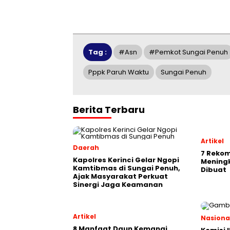
Tag :
#asn
#pemkot Sungai Penuh
Pppk Paruh Waktu
Sungai Penuh
Berita Terbaru
Artikel
Daerah
7 Rekom
Kapolres Kerinci Gelar Ngopi
Mening
Kamtibmas di Sungai Penuh,
Dibuat
Ajak Masyarakat Perkuat
Sinergi Jaga Keamanan
Artikel
Nasiona
8 Manfaat Daun Kemangi