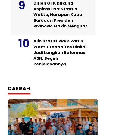
Dirjen GTK Dukung
Aspirasi PPPK Paruh
Waktu, Harapan Kabar
Baik dari Presiden
Prabowo Makin Menguat
Alih Status PPPK Paruh
Waktu Tanpa Tes Dinilai
Jadi Langkah Reformasi
ASN, Begini
Penjelasannya
DAERAH