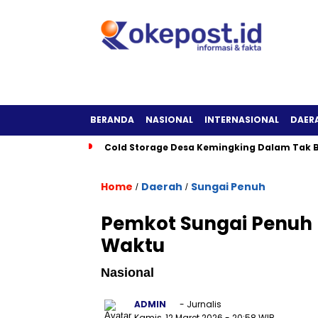
BERANDA
NASIONAL
INTERNASIONAL
DAER
Cold Storage Desa Kemingking Dalam Tak B
Home
Daerah
Sungai Penuh
/
/
Pemkot Sungai Penuh 
Waktu
Nasional
ADMIN
- Jurnalis
Kamis, 12 Maret 2026
- 20:58 WIB