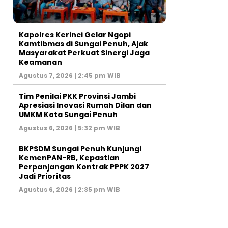
Kapolres Kerinci Gelar Ngopi
Kamtibmas di Sungai Penuh, Ajak
Masyarakat Perkuat Sinergi Jaga
Keamanan
Agustus 7, 2026 | 2:45 pm WIB
Tim Penilai PKK Provinsi Jambi
Apresiasi Inovasi Rumah Dilan dan
UMKM Kota Sungai Penuh
Agustus 6, 2026 | 5:32 pm WIB
BKPSDM Sungai Penuh Kunjungi
KemenPAN-RB, Kepastian
Perpanjangan Kontrak PPPK 2027
Jadi Prioritas
Agustus 6, 2026 | 2:35 pm WIB