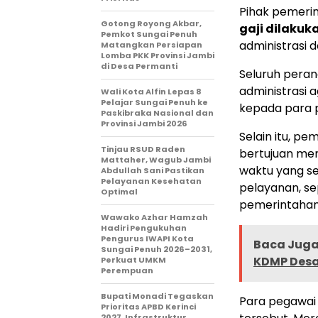
Pihak pemeri
Gotong Royong Akbar,
gaji dilakuk
Pemkot Sungai Penuh
administrasi 
Matangkan Persiapan
Lomba PKK Provinsi Jambi
di Desa Permanti
Seluruh peran
administrasi 
Wali Kota Alfin Lepas 8
Pelajar Sungai Penuh ke
kepada para 
Paskibraka Nasional dan
Provinsi Jambi 2026
Selain itu, p
Tinjau RSUD Raden
bertujuan me
Mattaher, Wagub Jambi
waktu yang se
Abdullah Sani Pastikan
Pelayanan Kesehatan
pelayanan, se
Optimal
pemerintahan
Wawako Azhar Hamzah
Hadiri Pengukuhan
Pengurus IWAPI Kota
Baca Juga 
Sungai Penuh 2026–2031,
KDMP Desa
Perkuat UMKM
Perempuan
Bupati Monadi Tegaskan
Para pegawai 
Prioritas APBD Kerinci
2027, Infrastruktur