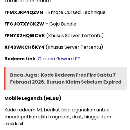
karakter dan emote:
FFMXJKP4QZVN
– Emote Cursed Technique
FFGJO7XYCK2W
– Gojo Bundle
FFNYX2HQWCVK
(Khusus Server Tertentu)
XF4SWKCH6KY4
(Khusus Server Tertentu)
Redeem Link:
Garena Reward FF
Baca Juga :
Kode Redeem Free Fire Sabtu 7
Februari 2026, Buruan Klaim Sebelum Expired
Mobile Legends (MLBB)
Kode redeem ML berikut bisa digunakan untuk
mendapatkan skin fragment, dust, hingga item
eksklusif: