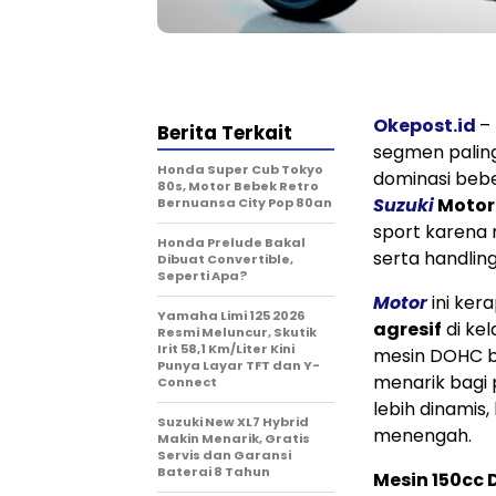
Okepost.id
–
Berita Terkait
segmen paling
Honda Super Cub Tokyo
dominasi beb
80s, Motor Bebek Retro
Suzuki
Motor
Bernuansa City Pop 80an
sport karena 
Honda Prelude Bakal
serta handling
Dibuat Convertible,
Seperti Apa?
Motor
ini ker
Yamaha Limi 125 2026
agresif
di ke
Resmi Meluncur, Skutik
Irit 58,1 Km/Liter Kini
mesin DOHC be
Punya Layar TFT dan Y-
menarik bagi
Connect
lebih dinamis,
Suzuki New XL7 Hybrid
menengah.
Makin Menarik, Gratis
Servis dan Garansi
Baterai 8 Tahun
Mesin 150cc 