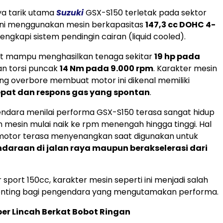
ya tarik utama
Suzuki
GSX-S150 terletak pada sektor
 ini menggunakan mesin berkapasitas
147,3 cc DOHC 4-
engkapi sistem pendingin cairan (liquid cooled).
ut mampu menghasilkan tenaga sekitar
19 hp pada
n torsi puncak
14 Nm pada 9.000 rpm
. Karakter mesin
g overbore membuat motor ini dikenal memiliki
epat dan respons gas yang spontan
.
ndara menilai performa GSX-S150 terasa sangat hidup
n mesin mulai naik ke rpm menengah hingga tinggi. Hal
motor terasa menyenangkan saat digunakan untuk
daraan di jalan raya maupun berakselerasi dari
 sport 150cc, karakter mesin seperti ini menjadi salah
penting bagi pengendara yang mengutamakan performa.
er Lincah Berkat Bobot Ringan