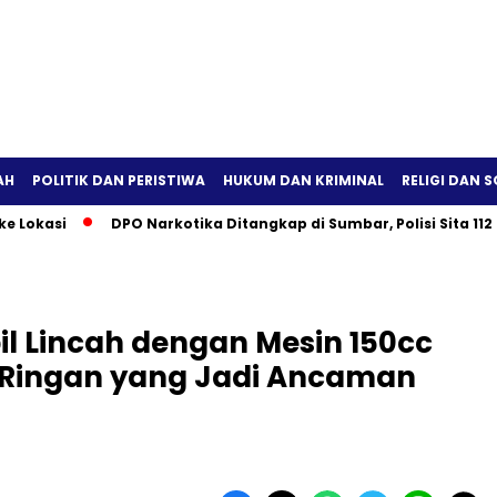
AH
POLITIK DAN PERISTIWA
HUKUM DAN KRIMINAL
RELIGI DAN S
si
DPO Narkotika Ditangkap di Sumbar, Polisi Sita 112 Gram 
l Lincah dengan Mesin 150cc
e Ringan yang Jadi Ancaman