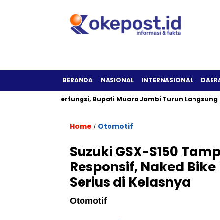
BERANDA
NASIONAL
INTERNASIONAL
DAER
lam Tak Berfungsi, Bupati Muaro Jambi Turun Langsung ke Loka
Home
Otomotif
/
Suzuki GSX-S150 Tampi
Responsif, Naked Bik
Serius di Kelasnya
Otomotif