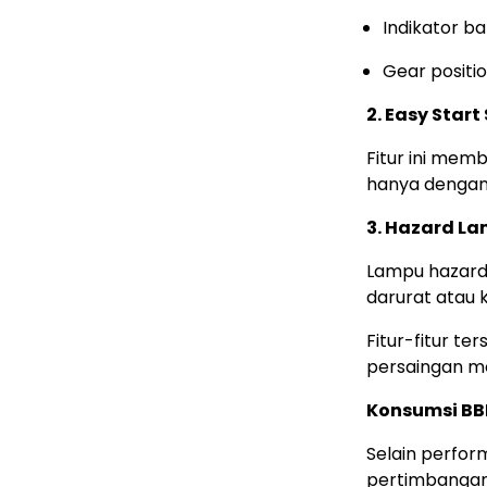
Indikator b
Gear positio
2. Easy Star
Fitur ini mem
hanya dengan 
3. Hazard L
Lampu hazard 
darurat atau k
Fitur-fitur t
persaingan mo
Konsumsi BB
Selain perfor
pertimbangan