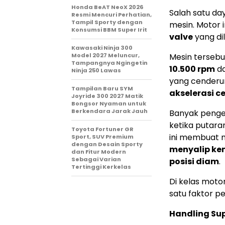
Honda BeAT NeoX 2026
Salah satu da
Resmi Mencuri Perhatian,
Tampil Sporty dengan
mesin. Motor
Konsumsi BBM Super Irit
valve
yang dil
Kawasaki Ninja 300
Model 2027 Meluncur,
Mesin terseb
Tampangnya Ngingetin
10.500 rpm
da
Ninja 250 Lawas
yang cenderun
Tampilan Baru SYM
akselerasi c
Joyride 300 2027 Matik
Bongsor Nyaman untuk
Berkendara Jarak Jauh
Banyak penge
ketika putara
Toyota Fortuner GR
ini membuat 
Sport, SUV Premium
dengan Desain Sporty
menyalip ken
dan Fitur Modern
Sebagai Varian
posisi diam
.
Tertinggi Kerkelas
Di kelas motor
satu faktor 
Handling Sup