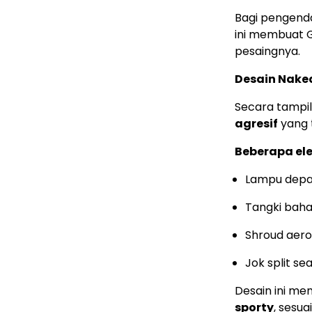
Bagi pengend
ini membuat G
pesaingnya.
Desain Nake
Secara tampi
agresif
yang t
Beberapa ele
Lampu depa
Tangki baha
Shroud aero
Jok split se
Desain ini m
sporty
, sesu