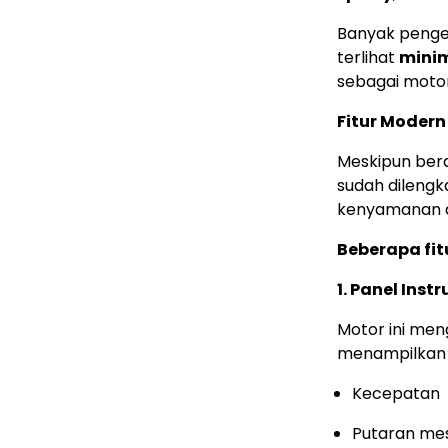
Banyak penge
terlihat
minim
sebagai moto
Fitur Moder
Meskipun bera
sudah dilengk
kenyamanan 
Beberapa fit
1. Panel Inst
Motor ini men
menampilkan b
Kecepatan
Putaran me