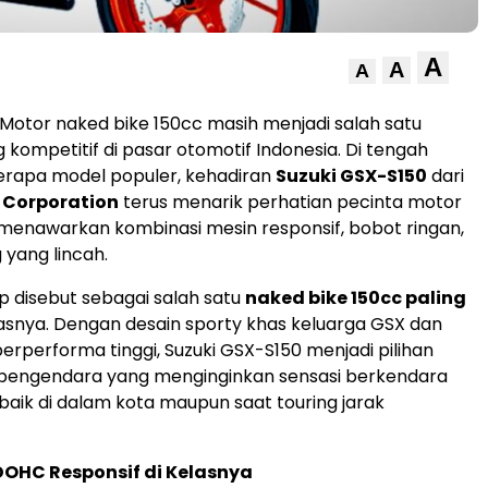
A
A
A
 Motor naked bike 150cc masih menjadi salah satu
 kompetitif di pasar otomotif Indonesia. Di tengah
erapa model populer, kehadiran
Suzuki GSX-S150
dari
 Corporation
terus menarik perhatian pecinta motor
menawarkan kombinasi mesin responsif, bobot ringan,
 yang lincah.
ap disebut sebagai salah satu
naked bike 150cc paling
lasnya. Dengan desain sporty khas keluarga GSX dan
rperforma tinggi, Suzuki GSX-S150 menjadi pilihan
 pengendara yang menginginkan sensasi berkendara
 baik di dalam kota maupun saat touring jarak
DOHC Responsif di Kelasnya