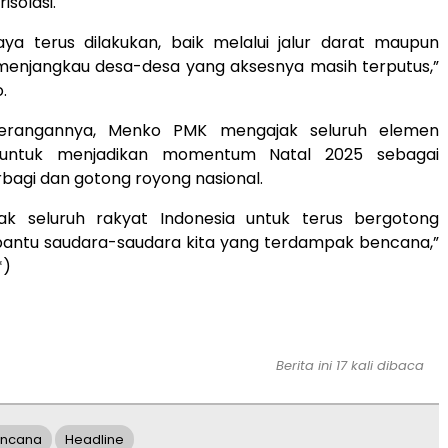
isolasi.
aya terus dilakukan, baik melalui jalur darat maupun
 menjangkau desa-desa yang aksesnya masih terputus,”
.
erangannya, Menko PMK mengajak seluruh elemen
untuk menjadikan momentum Natal 2025 sebagai
agi dan gotong royong nasional.
k seluruh rakyat Indonesia untuk terus bergotong
ntu saudara-saudara kita yang terdampak bencana,”
*)
Berita ini 17 kali dibaca
ncana
Headline