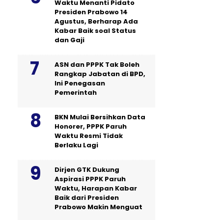
Waktu Menanti Pidato
Presiden Prabowo 14
Agustus, Berharap Ada
Kabar Baik soal Status
dan Gaji
ASN dan PPPK Tak Boleh
Rangkap Jabatan di BPD,
Ini Penegasan
Pemerintah
BKN Mulai Bersihkan Data
Honorer, PPPK Paruh
Waktu Resmi Tidak
Berlaku Lagi
Dirjen GTK Dukung
Aspirasi PPPK Paruh
Waktu, Harapan Kabar
Baik dari Presiden
Prabowo Makin Menguat