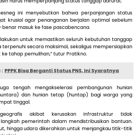
sih harus memperpanjang status tanggap darurat.
esneg ini menyebutkan bahwa perpanjangan status
gat krusial agar penanganan berjalan optimal sebelum
-benar masuk ke fase pascabencana.
dilakukan untuk memastikan seluruh kebutuhan tanggap
a terpenuhi secara maksimal, sekaligus mempersiapkan
ke tahap pemulihan,” tutur Pratikno.
:
PPPK Bisa Berganti Status PNS, Ini Syaratnya
juga tengah mengakselerasi pembangunan hunian
untara) dan hunian tetap (huntap) bagi warga yang
mpat tinggal.
eografis akibat kerusakan infrastruktur tidak
langkah pemerintah dalam mendistribusikan bantuan.
aut, hingga udara dikerahkan untuk menjangkau titik-titik