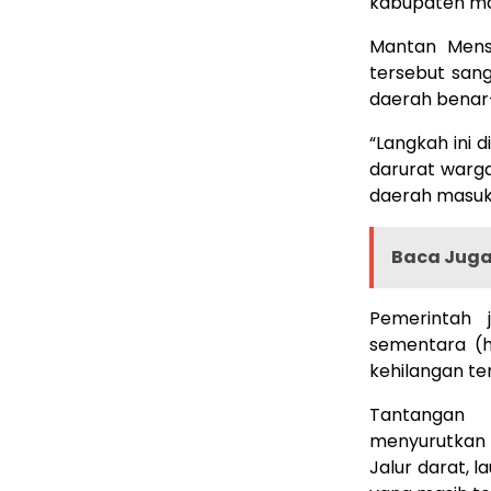
kabupaten ma
Mantan Mens
tersebut san
daerah benar
“Langkah ini 
darurat warg
daerah masuk 
Baca Juga 
Pemerintah 
sementara (h
kehilangan te
Tantangan g
menyurutkan 
Jalur darat, l