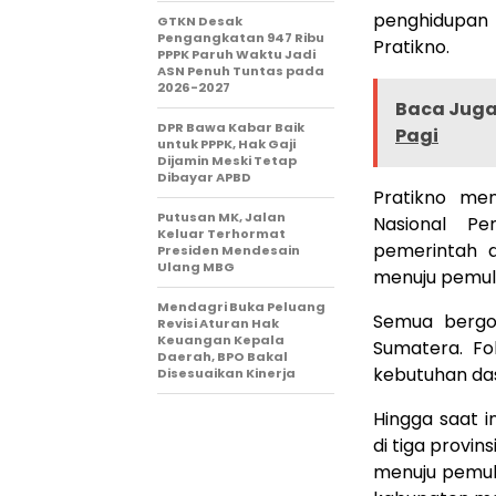
penghidupan 
GTKN Desak
Pengangkatan 947 Ribu
Pratikno.
PPPK Paruh Waktu Jadi
ASN Penuh Tuntas pada
2026-2027
Baca Juga 
DPR Bawa Kabar Baik
Pagi
untuk PPPK, Hak Gaji
Dijamin Meski Tetap
Dibayar APBD
Pratikno men
Putusan MK, Jalan
Nasional Pe
Keluar Terhormat
pemerintah d
Presiden Mendesain
Ulang MBG
menuju pemul
Mendagri Buka Peluang
Semua bergo
Revisi Aturan Hak
Keuangan Kepala
Sumatera. Fo
Daerah, BPO Bakal
kebutuhan das
Disesuaikan Kinerja
Hingga saat i
di tiga provin
menuju pemuli