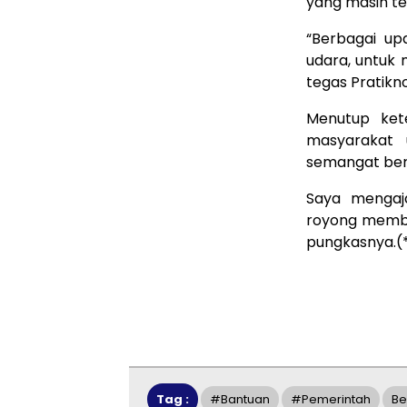
yang masih ter
“Berbagai up
udara, untuk
tegas Pratikno
Menutup ket
masyarakat 
semangat berb
Saya mengaja
royong memba
pungkasnya.(
Tag :
#bantuan
#pemerintah
Be