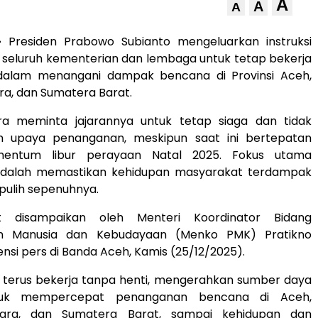
A
A
A
–
Presiden Prabowo Subianto mengeluarkan instruksi
 seluruh kementerian dan lembaga untuk tetap bekerja
dalam menangani dampak bencana di Provinsi Aceh,
a, dan Sumatera Barat.
a meminta jajarannya untuk tetap siaga dan tidak
n upaya penanganan, meskipun saat ini bertepatan
entum libur perayaan Natal 2025. Fokus utama
adalah memastikan kehidupan masyarakat terdampak
pulih sepenuhnya.
t disampaikan oleh Menteri Koordinator Bidang
 Manusia dan Kebudayaan (Menko PMK) Pratikno
nsi pers di Banda Aceh, Kamis (25/12/2025).
 terus bekerja tanpa henti, mengerahkan sumber daya
ntuk mempercepat penanganan bencana di Aceh,
ara, dan Sumatera Barat, sampai kehidupan dan