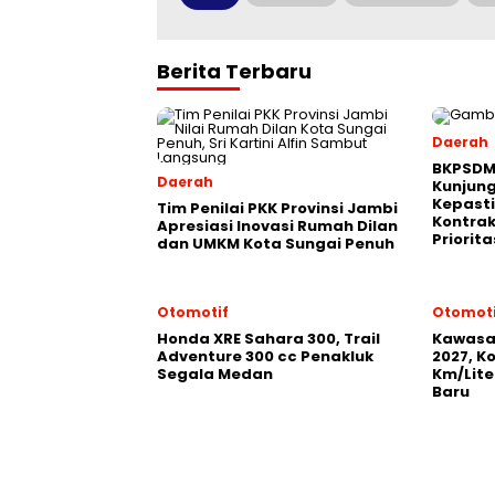
Berita Terbaru
Daerah
BKPSDM
Daerah
Kunjun
Kepast
Tim Penilai PKK Provinsi Jambi
Kontrak
Apresiasi Inovasi Rumah Dilan
Priorita
dan UMKM Kota Sungai Penuh
Otomotif
Otomoti
Honda XRE Sahara 300, Trail
Kawasak
Adventure 300 cc Penakluk
2027, K
Segala Medan
Km/Lite
Baru