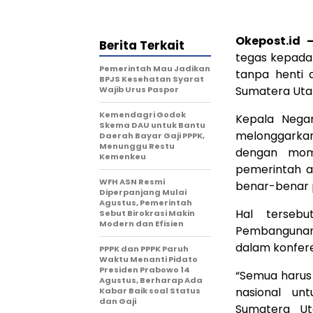
Okepost.id 
Berita Terkait
tegas kepada
Pemerintah Mau Jadikan
tanpa henti 
BPJS Kesehatan Syarat
Sumatera Utar
Wajib Urus Paspor
Kemendagri Godok
Kepala Negar
Skema DAU untuk Bantu
melonggarka
Daerah Bayar Gaji PPPK,
Menunggu Restu
dengan mom
Kemenkeu
pemerintah 
WFH ASN Resmi
benar-benar 
Diperpanjang Mulai
Agustus, Pemerintah
Hal tersebu
Sebut Birokrasi Makin
Modern dan Efisien
Pembangunan
dalam konfere
PPPK dan PPPK Paruh
Waktu Menanti Pidato
Presiden Prabowo 14
“Semua harus
Agustus, Berharap Ada
nasional u
Kabar Baik soal Status
dan Gaji
Sumatera Ut