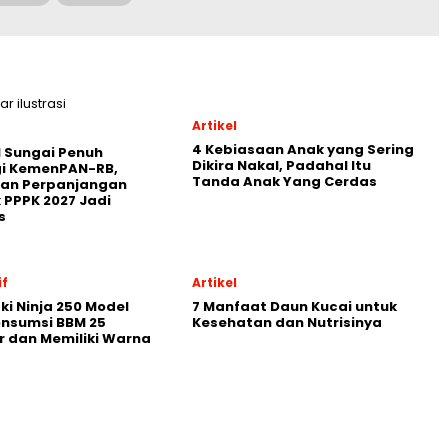
Artikel
4 Kebiasaan Anak yang Sering
 Sungai Penuh
Dikira Nakal, Padahal Itu
gi KemenPAN-RB,
Tanda Anak Yang Cerdas
ian Perpanjangan
 PPPK 2027 Jadi
s
f
Artikel
i Ninja 250 Model
7 Manfaat Daun Kucai untuk
onsumsi BBM 25
Kesehatan dan Nutrisinya
r dan Memiliki Warna