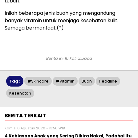
tubuh.
Inilah beberapa jenis buah yang mengandung
banyak vitamin untuk menjaga kesehatan kulit.
Semoga bermanfaat.(*)
Berita ini 10 kali dibaca
Tag :
#skincare
#vitamin
Buah
Headline
Kesehatan
BERITA TERKAIT
Kamis, 6 Agustus 2026 - 13:50 WIB
4 Kebiasaan Anak yang Sering Dikira Nakal, Padahal Itu