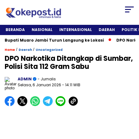
BERANDA
NASIONAL
INTERNASIONAL
DAERAH
POLITIK
Bupati Muaro Jambi Turun Langsung ke Lokasi
DPO Narkotika
/
/
Home
Daerah
Uncategorized
DPO Narkotika Ditangkap di Sumbar,
Polisi Sita 112 Gram Sabu
ADMIN
- Jurnalis
Selasa, 6 Januari 2026
- 14:11 WIB