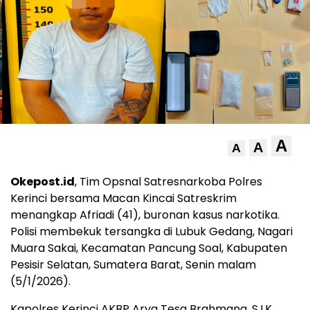
A
A
A
Okepost.id
, Tim Opsnal Satresnarkoba Polres
Kerinci bersama Macan Kincai Satreskrim
menangkap Afriadi (41), buronan kasus narkotika.
Polisi membekuk tersangka di Lubuk Gedang, Nagari
Muara Sakai, Kecamatan Pancung Soal, Kabupaten
Pesisir Selatan, Sumatera Barat, Senin malam
(5/1/2026).
Kapolres Kerinci AKBP Arya Tesa Brahmana, S.I.K.