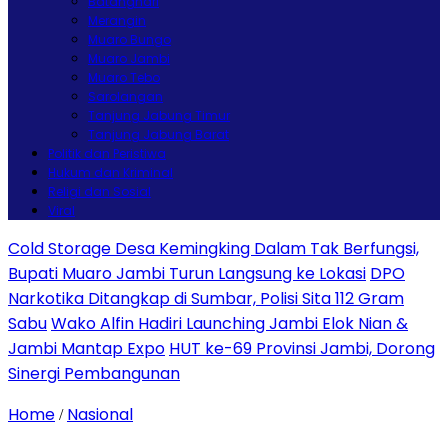
Batanghari
Merangin
Muaro Bungo
Muaro Jambi
Muaro Tebo
Sarolangan
Tanjung Jabung Timur
Tanjung Jabung Barat
Politik dan Peristiwa
Hukum dan Kriminal
Religi dan Sosial
Viral
Cold Storage Desa Kemingking Dalam Tak Berfungsi,
Bupati Muaro Jambi Turun Langsung ke Lokasi
DPO
Narkotika Ditangkap di Sumbar, Polisi Sita 112 Gram
Sabu
Wako Alfin Hadiri Launching Jambi Elok Nian &
Jambi Mantap Expo
HUT ke-69 Provinsi Jambi, Dorong
Sinergi Pembangunan
Home
Nasional
/