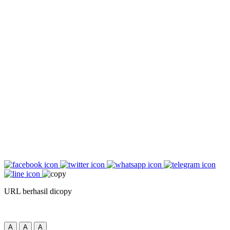
URL berhasil dicopy
A
A
A