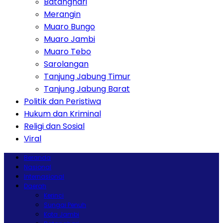
Batanghari
Merangin
Muaro Bungo
Muaro Jambi
Muaro Tebo
Sarolangan
Tanjung Jabung Timur
Tanjung Jabung Barat
Politik dan Peristiwa
Hukum dan Kriminal
Religi dan Sosial
Viral
Beranda
Nasional
Internasional
Daerah
Kerinci
Sungai Penuh
Kota Jambi