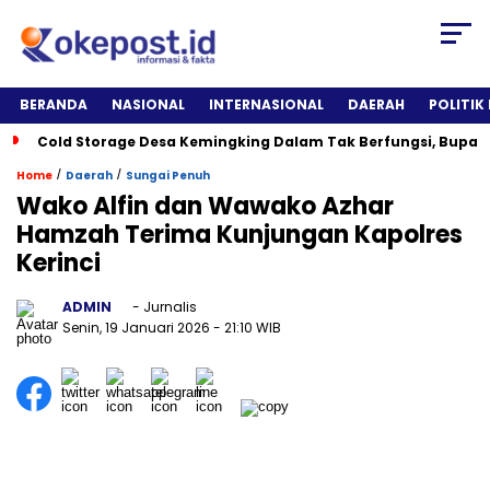
BERANDA
NASIONAL
INTERNASIONAL
DAERAH
POLITIK
Cold Storage Desa Kemingking Dalam Tak Berfungsi, Bupat
/
/
Home
Daerah
Sungai Penuh
Wako Alfin dan Wawako Azhar
Hamzah Terima Kunjungan Kapolres
Kerinci
ADMIN
- Jurnalis
Senin, 19 Januari 2026
- 21:10 WIB