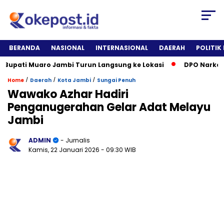
BERANDA
NASIONAL
INTERNASIONAL
DAERAH
POLITIK
upati Muaro Jambi Turun Langsung ke Lokasi
DPO Narkotika 
/
/
/
Home
Daerah
Kota Jambi
Sungai Penuh
Wawako Azhar Hadiri
Penganugerahan Gelar Adat Melayu
Jambi
ADMIN
- Jurnalis
Kamis, 22 Januari 2026
- 09:30 WIB