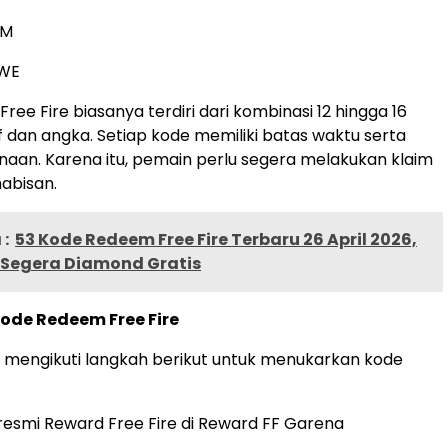
LM
WE
ee Fire biasanya terdiri dari kombinasi 12 hingga 16
f dan angka. Setiap kode memiliki batas waktu serta
aan. Karena itu, pemain perlu segera melakukan klaim
habisan.
:
53 Kode Redeem Free Fire Terbaru 26 April 2026,
Segera Diamond Gratis
ode Redeem Free Fire
 mengikuti langkah berikut untuk menukarkan kode
s resmi Reward Free Fire di Reward FF Garena