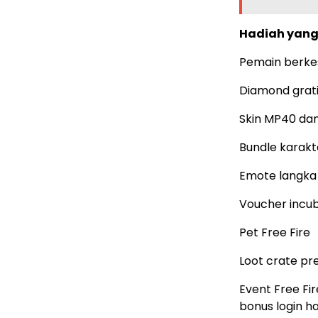
Hadiah yang
Pemain berke
Diamond grat
Skin MP40 da
Bundle karakte
Emote langka
Voucher incu
Pet Free Fire
Loot crate p
Event Free Fi
bonus login h