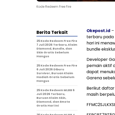
Kode Redeem Free Fire
Okepost.id
– 
Berita Terkait
terbaru pada 
25 Kode Redeem Free Fire
hari ini mena
7 Juli 2026 Terbaru, Klaim
bundle eksklus
Diamond, Bundle, dan
Skin Gratis Sebelum
Hangus
Developer Ga
pemain aktif
25 Kode Redeem Free Fire
6 Juli 2026 Diburu
dapat menukar
Survivor, Buruan Klaim
Hadiah Gratis Sebelum
Garena sebelu
Hangus
Berikut dafta
25 Kode Redeem MLBB 6
masih berpelu
Juli 2026 Terbaru,
Buruan Klaim Skin,
Diamond, dan Emote
FFMC2SJLKXS
Gratis Hari Ini
FFBCRT7PT5D
25 Kode Redeem MLBB 4