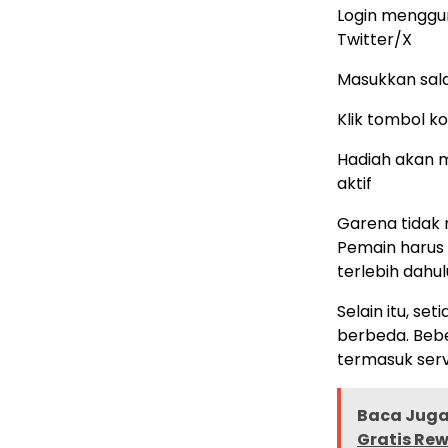
Login menggun
Twitter/X
Masukkan sal
Klik tombol ko
Hadiah akan m
aktif
Garena tidak
Pemain harus
terlebih dahu
Selain itu, s
berbeda. Bebe
termasuk serv
Baca Juga 
Gratis Re