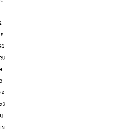
2
LS
26
RU
G
8
HX
X2
UJ
IN