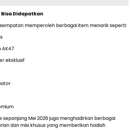
 Bisa Didapatkan
sempatan memperoleh berbagai item menarik seperti:
is
n AK47
r eksklusif
bator
remium
re sepanjang Mei 2026 juga menghadirkan berbagai
arian dan misi khusus yang memberikan hadiah