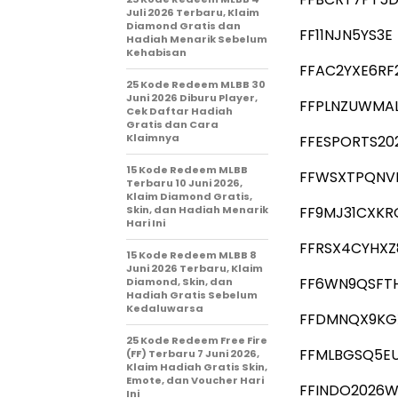
Juli 2026 Terbaru, Klaim
Diamond Gratis dan
FF11NJN5YS3E
Hadiah Menarik Sebelum
Kehabisan
FFAC2YXE6RF
25 Kode Redeem MLBB 30
Juni 2026 Diburu Player,
FFPLNZUWMA
Cek Daftar Hadiah
Gratis dan Cara
Klaimnya
FFESPORTS20
15 Kode Redeem MLBB
FFWSXTPQNV
Terbaru 10 Juni 2026,
Klaim Diamond Gratis,
Skin, dan Hadiah Menarik
FF9MJ31CXKR
Hari Ini
FFRSX4CYHXZ
15 Kode Redeem MLBB 8
Juni 2026 Terbaru, Klaim
FF6WN9QSFT
Diamond, Skin, dan
Hadiah Gratis Sebelum
Kedaluwarsa
FFDMNQX9KG
25 Kode Redeem Free Fire
FFMLBGSQ5E
(FF) Terbaru 7 Juni 2026,
Klaim Hadiah Gratis Skin,
Emote, dan Voucher Hari
FFINDO2026W
Ini