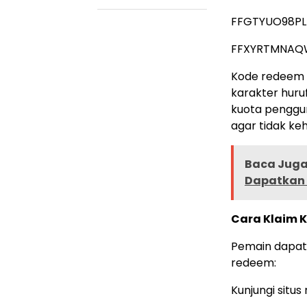
FFGTYUO98P
FFXYRTMNAQ
Kode redeem Fr
karakter huru
kuota penggun
agar tidak ke
Baca Juga 
Dapatkan 
Cara Klaim K
Pemain dapat
redeem:
Kunjungi situ