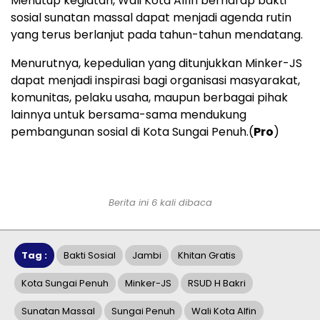
Menutup kegiatan, Wali Kota Alfin berharap bakti
sosial sunatan massal dapat menjadi agenda rutin
yang terus berlanjut pada tahun-tahun mendatang.
Menurutnya, kepedulian yang ditunjukkan Minker-JS
dapat menjadi inspirasi bagi organisasi masyarakat,
komunitas, pelaku usaha, maupun berbagai pihak
lainnya untuk bersama-sama mendukung
pembangunan sosial di Kota Sungai Penuh.(
Pro
)
Berita ini 6 kali dibaca
Tag :
Bakti Sosial
Jambi
Khitan Gratis
Kota Sungai Penuh
Minker-JS
RSUD H Bakri
Sunatan Massal
Sungai Penuh
Wali Kota Alfin