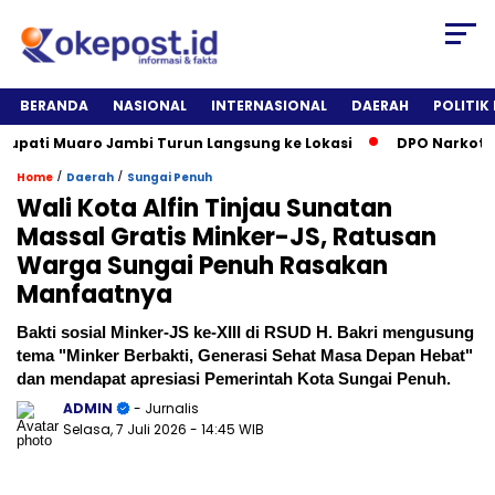
BERANDA
NASIONAL
INTERNASIONAL
DAERAH
POLITIK
ti Muaro Jambi Turun Langsung ke Lokasi
DPO Narkotika Dit
/
/
Home
Daerah
Sungai Penuh
Wali Kota Alfin Tinjau Sunatan
Massal Gratis Minker-JS, Ratusan
Warga Sungai Penuh Rasakan
Manfaatnya
Bakti sosial Minker-JS ke-XIII di RSUD H. Bakri mengusung
tema "Minker Berbakti, Generasi Sehat Masa Depan Hebat"
dan mendapat apresiasi Pemerintah Kota Sungai Penuh.
ADMIN
- Jurnalis
Selasa, 7 Juli 2026
- 14:45 WIB