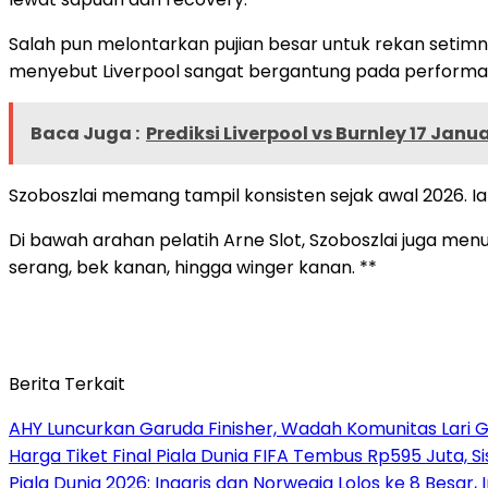
Salah pun melontarkan pujian besar untuk rekan setimny
menyebut Liverpool sangat bergantung pada performany
Baca Juga :
Prediksi Liverpool vs Burnley 17 Janu
Szoboszlai memang tampil konsisten sejak awal 2026. Ia
Di bawah arahan pelatih Arne Slot, Szoboszlai juga men
serang, bek kanan, hingga winger kanan. **
Berita Terkait
AHY Luncurkan Garuda Finisher, Wadah Komunitas Lari G
Harga Tiket Final Piala Dunia FIFA Tembus Rp595 Juta, 
Piala Dunia 2026: Inggris dan Norwegia Lolos ke 8 Besar, 