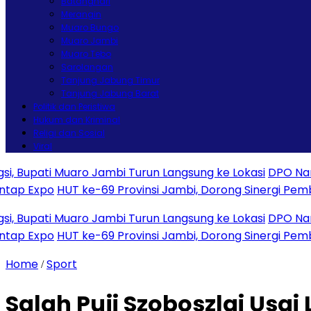
Batanghari
Merangin
Muaro Bungo
Muaro Jambi
Muaro Tebo
Sarolangan
Tanjung Jabung Timur
Tanjung Jabung Barat
Politik dan Peristiwa
Hukum dan Kriminal
Religi dan Sosial
Viral
ati Muaro Jambi Turun Langsung ke Lokasi
DPO Narkotika 
xpo
HUT ke-69 Provinsi Jambi, Dorong Sinergi Pembangu
ati Muaro Jambi Turun Langsung ke Lokasi
DPO Narkotika 
xpo
HUT ke-69 Provinsi Jambi, Dorong Sinergi Pembangu
Home
Sport
/
Salah Puji Szoboszlai Usai 