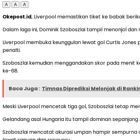
A
A
A
Okepost.id
, Liverpool memastikan tiket ke babak beri
Dalam laga ini, Dominik Szoboszlai tampil menonjol dan
Liverpool membuka keunggulan lewat gol Curtis Jones 
penalti.
Szoboszlai kemudian menggandakan skor pada menit ke
ke-68.
Baca Juga :
Timnas Diprediksi Melonjak di Ranki
Meski Liverpool mencetak tiga gol, Szoboszlai tetap me
Gelandang asal Hungaria itu tampil dominan sepanjang l
Szoboszlai mencatat akurasi umpan hampir sempurna d
lewat sapuan dan recovery.