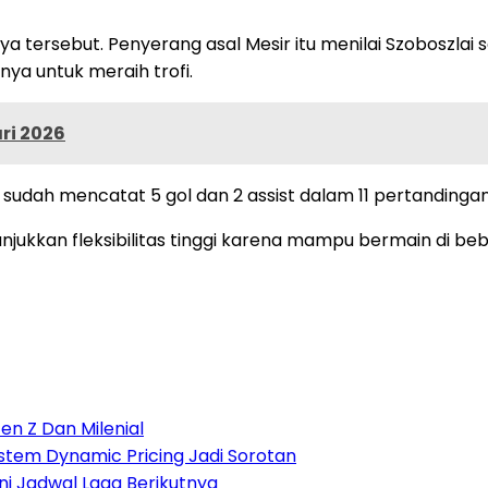
a tersebut. Penyerang asal Mesir itu menilai Szoboszlai 
a untuk meraih trofi.
ari 2026
 sudah mencatat 5 gol dan 2 assist dalam 11 pertandingan
unjukkan fleksibilitas tinggi karena mampu bermain di b
en Z Dan Milenial
Sistem Dynamic Pricing Jadi Sorotan
Ini Jadwal Laga Berikutnya