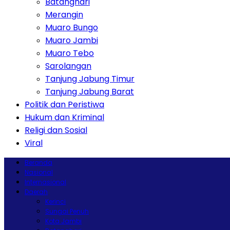
Batanghari
Merangin
Muaro Bungo
Muaro Jambi
Muaro Tebo
Sarolangan
Tanjung Jabung Timur
Tanjung Jabung Barat
Politik dan Peristiwa
Hukum dan Kriminal
Religi dan Sosial
Viral
Beranda
Nasional
Internasional
Daerah
Kerinci
Sungai Penuh
Kota Jambi