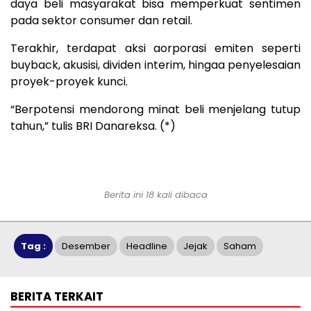
daya beli masyarakat bisa memperkuat sentimen
pada sektor consumer dan retail.
Terakhir, terdapat aksi aorporasi emiten seperti
buyback, akusisi, dividen interim, hingaa penyelesaian
proyek-proyek kunci.
“Berpotensi mendorong minat beli menjelang tutup
tahun,” tulis BRI Danareksa. (*)
Berita ini 18 kali dibaca
Tag :
Desember
Headline
Jejak
Saham
BERITA TERKAIT