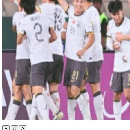
A
A
A