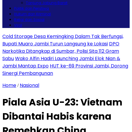
Tanjung Jabung Barat
Politik dan Peristiwa
Hukum dan Kriminal
Religi dan Sosial
Viral
Cold Storage Desa Kemingking Dalam Tak Berfungsi,
Bupati Muaro Jambi Turun Langsung ke Lokasi
DPO
Narkotika Ditangkap di Sumbar, Polisi Sita 112 Gram
Sabu
Wako Alfin Hadiri Launching Jambi Elok Nian &
Jambi Mantap Expo
HUT ke-69 Provinsi Jambi, Dorong
Sinergi Pembangunan
Home
Nasional
/
Piala Asia U-23: Vietnam
Dibantai Habis karena
Remehkan China