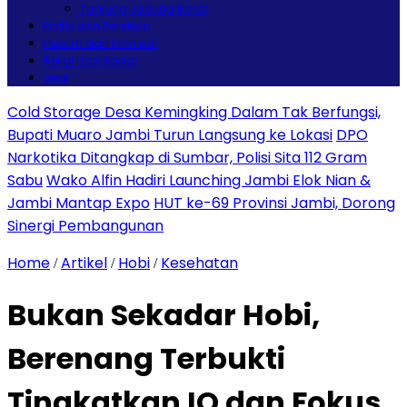
Tanjung Jabung Barat
Politik dan Peristiwa
Hukum dan Kriminal
Religi dan Sosial
Viral
Cold Storage Desa Kemingking Dalam Tak Berfungsi,
Bupati Muaro Jambi Turun Langsung ke Lokasi
DPO
Narkotika Ditangkap di Sumbar, Polisi Sita 112 Gram
Sabu
Wako Alfin Hadiri Launching Jambi Elok Nian &
Jambi Mantap Expo
HUT ke-69 Provinsi Jambi, Dorong
Sinergi Pembangunan
Home
Artikel
Hobi
Kesehatan
/
/
/
Bukan Sekadar Hobi,
Berenang Terbukti
Tingkatkan IQ dan Fokus