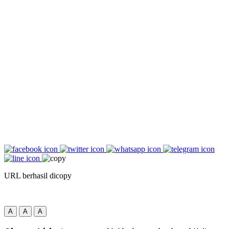
URL berhasil dicopy
A
A
A