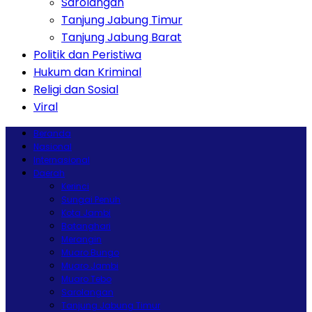
Sarolangan
Tanjung Jabung Timur
Tanjung Jabung Barat
Politik dan Peristiwa
Hukum dan Kriminal
Religi dan Sosial
Viral
Beranda
Nasional
Internasional
Daerah
Kerinci
Sungai Penuh
Kota Jambi
Batanghari
Merangin
Muaro Bungo
Muaro Jambi
Muaro Tebo
Sarolangan
Tanjung Jabung Timur