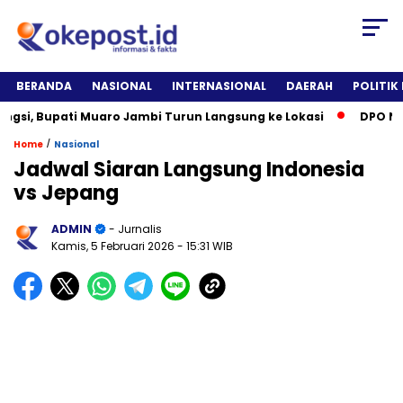
BERANDA
NASIONAL
INTERNASIONAL
DAERAH
POLITIK
, Bupati Muaro Jambi Turun Langsung ke Lokasi
DPO Narkot
/
Home
Nasional
Jadwal Siaran Langsung Indonesia
vs Jepang
ADMIN
- Jurnalis
Kamis, 5 Februari 2026
- 15:31 WIB