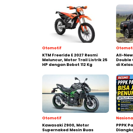
Otomotif
Otomoti
KTM Freeride E 2027 Resmi
All-New
Meluncur, Motor Trail Listrik 25
Double 
HP dengan Bobot 112 Kg
di Kela
Otomotif
Nasiona
Kawasaki Z900, Motor
PPPK Pa
Supernaked Mesin Buas
Diangka