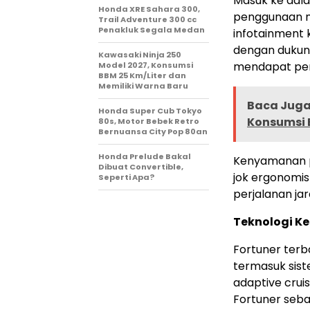
Masuk ke dal
Honda XRE Sahara 300,
penggunaan ma
Trail Adventure 300 cc
Penakluk Segala Medan
infotainment 
dengan dukung
Kawasaki Ninja 250
mendapat pem
Model 2027, Konsumsi
BBM 25 Km/Liter dan
Memiliki Warna Baru
Baca Juga 
Honda Super Cub Tokyo
Konsumsi B
80s, Motor Bebek Retro
Bernuansa City Pop 80an
Honda Prelude Bakal
Kenyamanan p
Dibuat Convertible,
jok ergonomis
Seperti Apa?
perjalanan ja
Teknologi K
Fortuner terb
termasuk sist
adaptive cruis
Fortuner seba