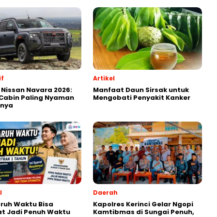
f
Artikel
 Nissan Navara 2026:
Manfaat Daun Sirsak untuk
Cabin Paling Nyaman
Mengobati Penyakit Kanker
snya
l
Daerah
ruh Waktu Bisa
Kapolres Kerinci Gelar Ngopi
t Jadi Penuh Waktu
Kamtibmas di Sungai Penuh,