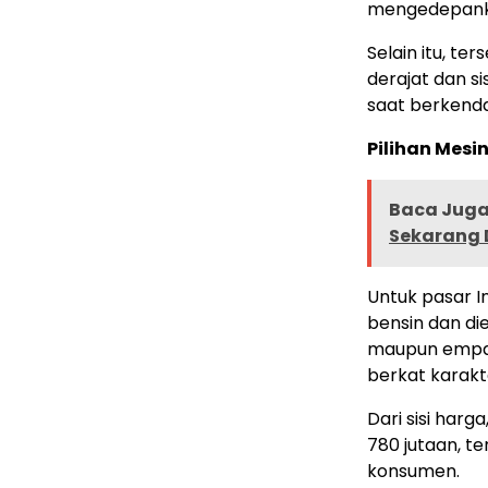
mengedepanka
Selain itu, te
derajat dan s
saat berkendar
Pilihan Mesi
Baca Juga 
Sekarang D
Untuk pasar I
bensin dan di
maupun empat 
berkat karakt
Dari sisi harg
780 jutaan, te
konsumen.