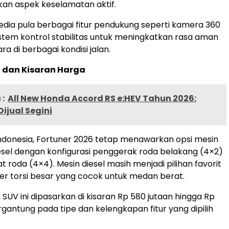
n aspek keselamatan aktif.
rsedia pula berbagai fitur pendukung seperti kamera 360
istem kontrol stabilitas untuk meningkatkan rasa aman
a di berbagai kondisi jalan.
n dan Kisaran Harga
:
All New Honda Accord RS e:HEV Tahun 2026:
ijual Segini
ndonesia, Fortuner 2026 tetap menawarkan opsi mesin
esel dengan konfigurasi penggerak roda belakang (4×2)
roda (4×4). Mesin diesel masih menjadi pilihan favorit
er torsi besar yang cocok untuk medan berat.
a, SUV ini dipasarkan di kisaran Rp 580 jutaan hingga Rp
rgantung pada tipe dan kelengkapan fitur yang dipilih