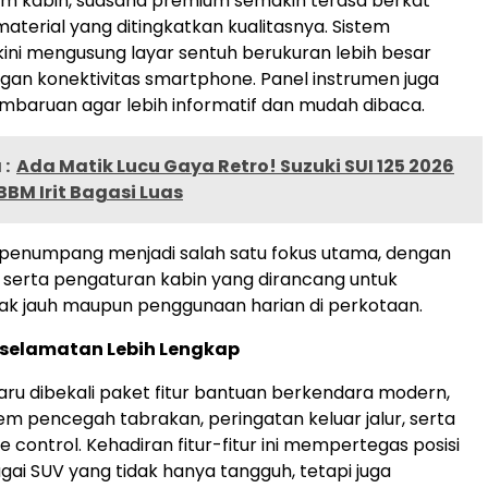
am kabin, suasana premium semakin terasa berkat
terial yang ditingkatkan kualitasnya. Sistem
kini mengusung layar sentuh berukuran lebih besar
an konektivitas smartphone. Panel instrumen juga
baruan agar lebih informatif dan mudah dibaca.
:
Ada Matik Lucu Gaya Retro! Suzuki SUI 125 2026
BM Irit Bagasi Luas
enumpang menjadi salah satu fokus utama, dengan
 serta pengaturan kabin yang dirancang untuk
rak jauh maupun penggunaan harian di perkotaan.
eselamatan Lebih Lengkap
aru dibekali paket fitur bantuan berkendara modern,
em pencegah tabrakan, peringatan keluar jalur, serta
e control. Kehadiran fitur-fitur ini mempertegas posisi
gai SUV yang tidak hanya tangguh, tetapi juga