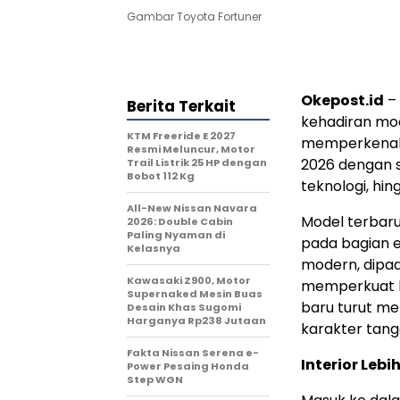
Gambar Toyota Fortuner
Okepost.id
–
Berita Terkait
kehadiran mod
KTM Freeride E 2027
memperkenalk
Resmi Meluncur, Motor
2026 dengan s
Trail Listrik 25 HP dengan
Bobot 112 Kg
teknologi, hin
All-New Nissan Navara
Model terbar
2026: Double Cabin
Paling Nyaman di
pada bagian ek
Kelasnya
modern, dipa
Kawasaki Z900, Motor
memperkuat k
Supernaked Mesin Buas
baru turut m
Desain Khas Sugomi
Harganya Rp238 Jutaan
karakter tang
Fakta Nissan Serena e-
Interior Leb
Power Pesaing Honda
Step WGN