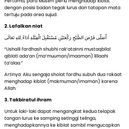
Pertama, para Muslim perlu menghadap kiblat
dengan posisi badan tegak lurus dan tatapan mata
tertuju pada area sujud.
2. Lafalkan niat
اُصَلّى فَرْضَ الصُّبْحِ رَكْعَتَيْنِ مُسْتَقْبِلَ الْقِبْلَةِ اَدَاءً ِللهِ تَعَالَى
“Ushalli fardhash shubhi rak’atainni mustaqbilal
qiblati ada’an (ma’muuman/imaaman) lillaahi
ta’alaa.”
Artinya: Aku sengaja sholat fardhu subuh dua rakaat
menghadap kiblat (makmuman/imaman) karena
Allah.
3. Takbiratul ihram
Untuk laki-laki dapat mengangkat kedua telapak
tangan lurus ke samping setinggi telinga,
menghadapkannya ke kiblat sambil mengucapkan