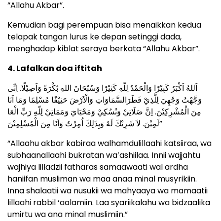
“Allahu Akbar”.
Kemudian bagi perempuan bisa menaikkan kedua
telapak tangan lurus ke depan setinggi dada,
menghadap kiblat seraya berkata “Allahu Akbar”.
4. Lafalkan doa iftitah
اَللهُ اَكْبَرُ كَبِيْرًا وَالْحَمْدُ لِلّهِ كَثِيْرًا وَسُبْحَانَ اللهِ بُكْرَةً وَاَصِيْلًا. اِنِّى
وَجَّهْتُ وَجْهِيَ لِلَّذِيْ فَطَرَالسَّمَاوَاتِ وَالْاَرْضَ حَنِيْفًا مُسْلِمًا وَمَا اَنَا
مِنَ الْمُشْرِكِيْنَ. اِنَّ صَلَاتِيْ وَنُسُكِيْ وَمَحْيَايَ وَمَمَاتِيْ لِلّهِ رَبِّ الْعَا
لَمِيْنَ. لاَ شَرِيْكَ لَهُ وَبِذَلِكَ اُمِرْتُ وَاَنَا مِنَ الْمُسْلِمِيْنَ”
“Allaahu akbar kabiraa walhamdulillaahi katsiiraa, wa
subhaanallaahi bukratan wa’ashiilaa. Innii wajjahtu
wajhiya lilladzii fatharas samaawaati wal ardha
haniifan musliman wa maa anaa minal musyrikiin.
Inna shalaatii wa nusukii wa mahyaaya wa mamaatii
lillaahi rabbil ‘aalamiin. Laa syariikalahu wa bidzaalika
umirtu wa ana minal muslimiin.”