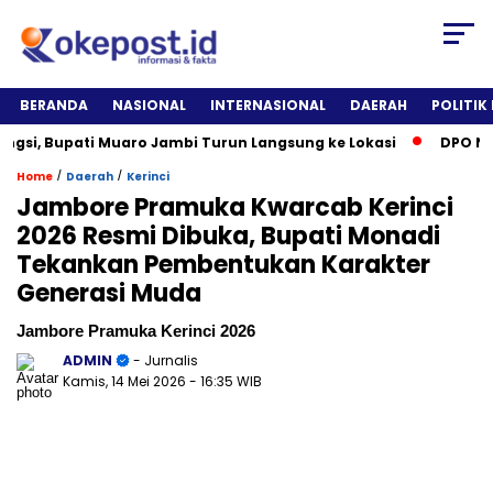
BERANDA
NASIONAL
INTERNASIONAL
DAERAH
POLITIK
, Bupati Muaro Jambi Turun Langsung ke Lokasi
DPO Narkoti
/
/
Home
Daerah
Kerinci
Jambore Pramuka Kwarcab Kerinci
2026 Resmi Dibuka, Bupati Monadi
Tekankan Pembentukan Karakter
Generasi Muda
Jambore Pramuka Kerinci 2026
ADMIN
- Jurnalis
Kamis, 14 Mei 2026
- 16:35 WIB