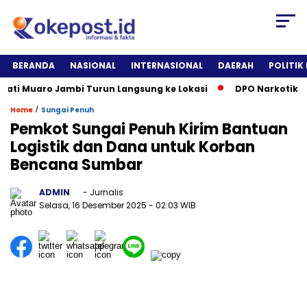
BERANDA
NASIONAL
INTERNASIONAL
DAERAH
POLITIK
i Muaro Jambi Turun Langsung ke Lokasi
DPO Narkotika Dita
/
Home
Sungai Penuh
Pemkot Sungai Penuh Kirim Bantuan
Logistik dan Dana untuk Korban
Bencana Sumbar
ADMIN
- Jurnalis
Selasa, 16 Desember 2025
- 02:03 WIB