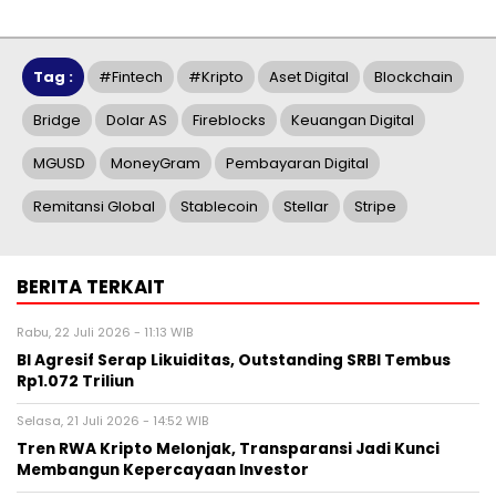
Tag :
#Fintech
#kripto
Aset Digital
Blockchain
Bridge
Dolar AS
Fireblocks
Keuangan Digital
MGUSD
MoneyGram
Pembayaran Digital
Remitansi Global
Stablecoin
Stellar
Stripe
BERITA TERKAIT
Rabu, 22 Juli 2026 - 11:13 WIB
BI Agresif Serap Likuiditas, Outstanding SRBI Tembus
Rp1.072 Triliun
Selasa, 21 Juli 2026 - 14:52 WIB
Tren RWA Kripto Melonjak, Transparansi Jadi Kunci
Membangun Kepercayaan Investor