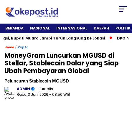
BERANDA
NASIONAL
INTERNASIONAL
DAERAH
POLITIK
 Bupati Muaro Jambi Turun Langsung ke Lokasi
DPO Narkotik
/
Home
Kripto
MoneyGram Luncurkan MGUSD di
Stellar, Stablecoin Dolar yang Siap
Ubah Pembayaran Global
Peluncuran Stablecoin MGUSD
ADMIN
- Jurnalis
Rabu, 3 Juni 2026
- 08:56 WIB