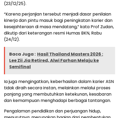
(23/12/25).
“Karena perjanjian tersebut menjadi dasar penilaian
kinerja dan pintu masuk bagi peningkatan karier dan
kesejahteraan di masa mendatang,” kata Prof Zudan,
dikutip dari keterangan resmi Humas BKN, Rabu
(24/12).
Baca Juga :
Hasil Thailand Masters 2026 :
Lee Zii Jia Retired, Alwi Farhan Melaju ke
Semifinal
Ia juga mengingatkan, keberhasilan dalam karier ASN
tidak diraih secara instan, melainkan melalui proses
panjang yang membutuhkan ketekunan, kesabaran
dan kemampuan menghadapi berbagai tantangan.
Pengalaman pendidikan dan perjuangan hidup,
menurutnya, merupakan bagian dari pembentukan