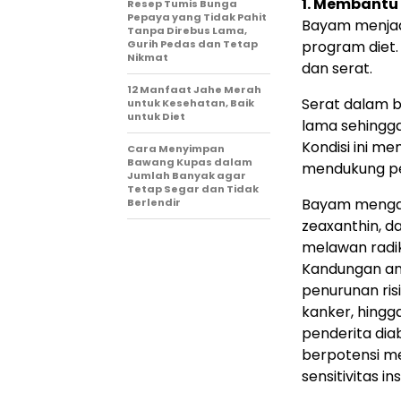
1. Membantu
Resep Tumis Bunga
Pepaya yang Tidak Pahit
Bayam menjadi
Tanpa Direbus Lama,
Gurih Pedas dan Tetap
program diet.
Nikmat
dan serat.
12 Manfaat Jahe Merah
Serat dalam 
untuk Kesehatan, Baik
untuk Diet
lama sehingg
Kondisi ini m
Cara Menyimpan
Bawang Kupas dalam
mendukung pe
Jumlah Banyak agar
Tetap Segar dan Tidak
Bayam mengan
Berlendir
zeaxanthin, 
melawan radik
Kandungan an
penurunan risi
kanker, hingg
penderita dia
berpotensi m
sensitivitas ins