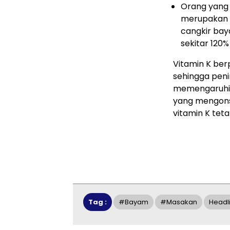
Orang yang
merupakan s
cangkir ba
sekitar 120%
Vitamin K be
sehingga pen
memengaruhi e
yang mengons
vitamin K teta
Tag :
#bayam
#masakan
Headl