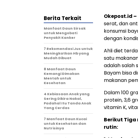
Okepost.id –
Berita Terkait
serat, dan an
Manfaat Daun Sirsak
konsumsi baya
untuk Mengobati
dengan kondis
Penyakit Kanker
7 Rekomendasi Jus untuk
Ahli diet te
Meningkatkan Hb yang
satu makanan 
Mudah Dibuat
adalah salah 
8 Manfaat Daun
Bayam bisa di
Kemangi Dimakan
Mentah untuk
makanan pembu
Kesehatan
Dalam 100 gra
4 Kebiasaan Anak yang
Sering Dikira Nakal,
protein, 3,6 g
Padahal Itu Tanda Anak
vitamin K, vit
Yang Cerdas
Berikut Tig
7 Manfaat Daun Kucai
untuk Kesehatan dan
rutin:
Nutrisinya