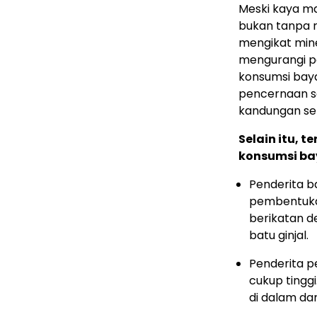
Meski kaya m
bukan tanpa 
mengikat mine
mengurangi p
konsumsi bay
pencernaan se
kandungan se
Selain itu, 
konsumsi b
Penderita b
pembentukan
berikatan d
batu ginjal.
Penderita p
cukup tingg
di dalam da