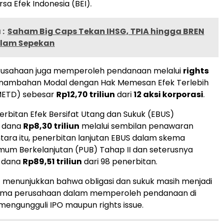
rsa Efek Indonesia (BEI).
:
Saham Big Caps Tekan IHSG, TPIA hingga BREN
lam Sepekan
perusahaan juga memperoleh pendanaan melalui
rights
nambahan Modal dengan Hak Memesan Efek Terlebih
METD) sebesar
Rp12,70 triliun
dari
12 aksi korporasi
.
penerbitan Efek Bersifat Utang dan Sukuk (EBUS)
n dana
Rp8,30 triliun
melalui sembilan penawaran
ra itu, penerbitan lanjutan EBUS dalam skema
um Berkelanjutan (PUB) Tahap II dan seterusnya
 dana
Rp89,51 triliun
dari 98 penerbitan.
 menunjukkan bahwa obligasi dan sukuk masih menjadi
ama perusahaan dalam memperoleh pendanaan di
mengungguli IPO maupun rights issue.