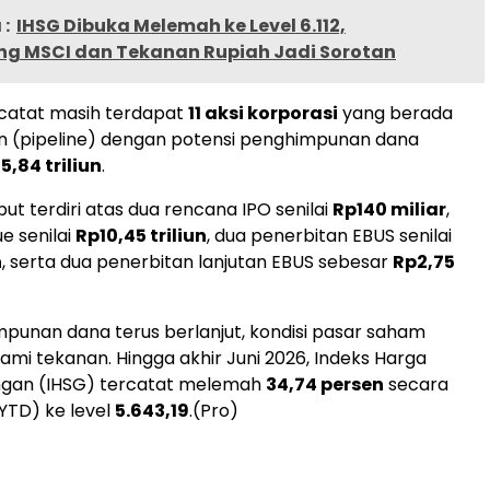
:
IHSG Dibuka Melemah ke Level 6.112,
ng MSCI dan Tekanan Rupiah Jadi Sorotan
catat masih terdapat
11 aksi korporasi
yang berada
n (pipeline) dengan potensi penghimpunan dana
5,84 triliun
.
but terdiri atas dua rencana IPO senilai
Rp140 miliar
,
ue senilai
Rp10,45 triliun
, dua penerbitan EBUS senilai
n
, serta dua penerbitan lanjutan EBUS sebesar
Rp2,75
punan dana terus berlanjut, kondisi pasar saham
mi tekanan. Hingga akhir Juni 2026, Indeks Harga
gan (IHSG) tercatat melemah
34,74 persen
secara
(YTD) ke level
5.643,19
.(Pro)