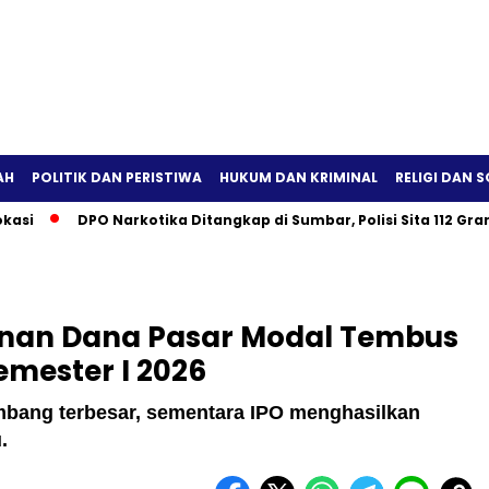
AH
POLITIK DAN PERISTIWA
HUKUM DAN KRIMINAL
RELIGI DAN S
DPO Narkotika Ditangkap di Sumbar, Polisi Sita 112 Gram Sabu
nan Dana Pasar Modal Tembus
Semester I 2026
mbang terbesar, sementara IPO menghasilkan
.