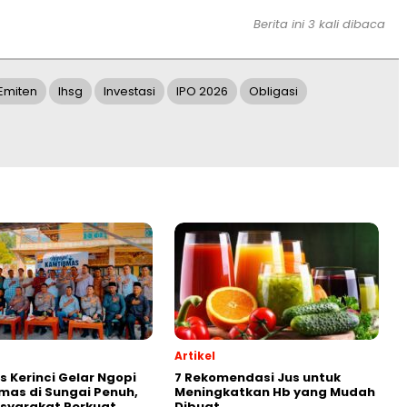
Berita ini 3 kali dibaca
Emiten
Ihsg
Investasi
IPO 2026
Obligasi
Artikel
s Kerinci Gelar Ngopi
7 Rekomendasi Jus untuk
as di Sungai Penuh,
Meningkatkan Hb yang Mudah
syarakat Perkuat
Dibuat