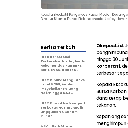
Kepala Eksekutif Pengawas Pasar Modal, Keuanga
Direktur Utama Bursa Efek Indonesia Jeffrey Hendri
Okepost.id
, 
Berita Terkait
penghimpunan
IHSG Berpotensi
hingga 30 Jun
Terkoreksi Hari Ini, Analis
korporasi
, d
Rekomendasikan BBRI,
BRPT, EMAS, dan EXCL
terbesar sepa
IHSG Dibuka Menguat ke
Kepala Ekseku
Level 6.358, Analis
Proyeksikan Peluang
Bursa Karbon
Naik hingga 6.545
dana tetap b
IHSG Diprediksi Menguat
tekanan.
Terbatas Hari Ini, Analis
Unggulkan 4 Saham
Sepanjang se
Pilihan
menghimpun
MSCI Ubah Aturan