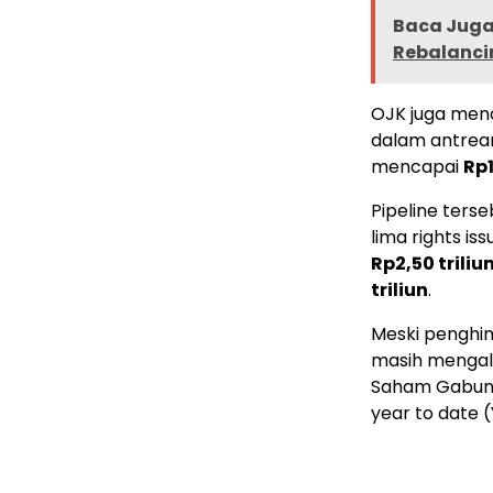
Baca Juga 
Rebalanci
OJK juga men
dalam antrea
mencapai
Rp1
Pipeline terse
lima rights iss
Rp2,50 triliu
triliun
.
Meski penghim
masih mengala
Saham Gabun
year to date 