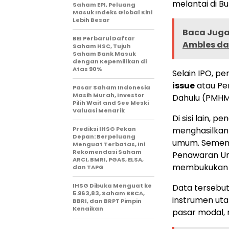
melantai di Bu
Saham EPI, Peluang
Masuk Indeks Global Kini
Lebih Besar
Baca Juga 
BEI Perbarui Daftar
Ambles da
Saham HSC, Tujuh
Saham Bank Masuk
dengan Kepemilikan di
Atas 90%
Selain IPO, 
issue
atau Pe
Pasar Saham Indonesia
Masih Murah, Investor
Dahulu (PMH
Pilih Wait and See Meski
Valuasi Menarik
Di sisi lain, 
Prediksi IHSG Pekan
menghasilka
Depan: Berpeluang
umum. Sementa
Menguat Terbatas, Ini
Rekomendasi Saham
Penawaran Um
ARCI, BMRI, PGAS, ELSA,
membukukan
dan TAPG
IHSG Dibuka Menguat ke
Data tersebut
5.963,83, Saham BBCA,
instrumen ut
BBRI, dan BRPT Pimpin
Kenaikan
pasar modal, 