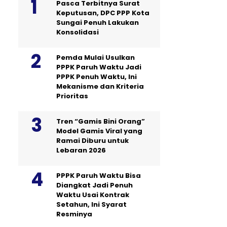
Pasca Terbitnya Surat
Keputusan, DPC PPP Kota
Sungai Penuh Lakukan
Konsolidasi
Pemda Mulai Usulkan
PPPK Paruh Waktu Jadi
PPPK Penuh Waktu, Ini
Mekanisme dan Kriteria
Prioritas
Tren “Gamis Bini Orang”
Model Gamis Viral yang
Ramai Diburu untuk
Lebaran 2026
PPPK Paruh Waktu Bisa
Diangkat Jadi Penuh
Waktu Usai Kontrak
Setahun, Ini Syarat
Resminya