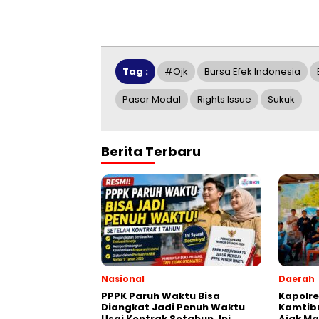
Tag :
#ojk
Bursa Efek Indonesia
Pasar Modal
Rights Issue
Sukuk
Berita Terbaru
Nasional
Daerah
PPPK Paruh Waktu Bisa
Kapolre
Diangkat Jadi Penuh Waktu
Kamtibm
Usai Kontrak Setahun, Ini
Ajak Ma