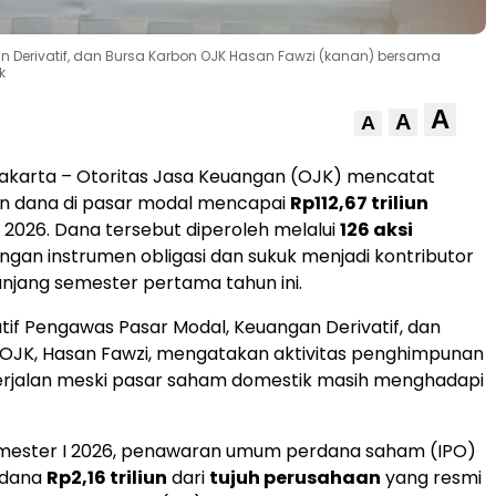
n Derivatif, dan Bursa Karbon OJK Hasan Fawzi (kanan) bersama
k
A
A
A
Jakarta – Otoritas Jasa Keuangan (OJK) mencatat
 dana di pasar modal mencapai
Rp112,67 triliun
i 2026. Dana tersebut diperoleh melalui
126 aksi
engan instrumen obligasi dan sukuk menjadi kontributor
njang semester pertama tahun ini.
tif Pengawas Pasar Modal, Keuangan Derivatif, dan
 OJK, Hasan Fawzi, mengatakan aktivitas penghimpunan
erjalan meski pasar saham domestik masih menghadapi
mester I 2026, penawaran umum perdana saham (IPO)
 dana
Rp2,16 triliun
dari
tujuh perusahaan
yang resmi