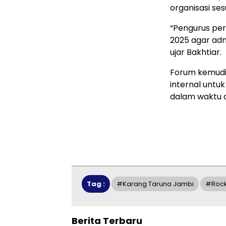
organisasi ses
“Pengurus per
2025 agar admi
ujar Bakhtiar.
Forum kemudia
internal untu
dalam waktu d
Tag :
#Karang Taruna Jambi
#Rock
Berita Terbaru