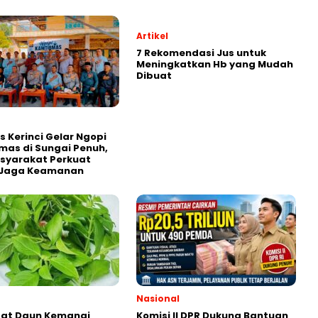
Artikel
7 Rekomendasi Jus untuk
Meningkatkan Hb yang Mudah
Dibuat
s Kerinci Gelar Ngopi
as di Sungai Penuh,
syarakat Perkuat
i Jaga Keamanan
Nasional
aat Daun Kemangi
Komisi II DPR Dukung Bantuan