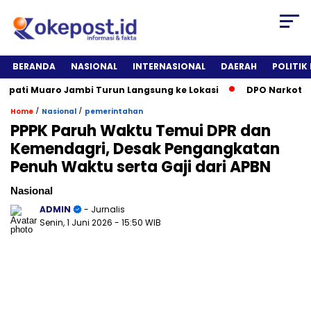
BERANDA
NASIONAL
INTERNASIONAL
DAERAH
POLITIK
i Muaro Jambi Turun Langsung ke Lokasi
DPO Narkotika Dita
/
/
Home
Nasional
pemerintahan
PPPK Paruh Waktu Temui DPR dan
Kemendagri, Desak Pengangkatan
Penuh Waktu serta Gaji dari APBN
Nasional
ADMIN
- Jurnalis
Senin, 1 Juni 2026
- 15:50 WIB