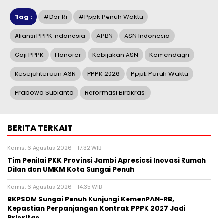
Tag :
#dpr Ri
#pppk Penuh Waktu
Aliansi PPPK Indonesia
APBN
ASN Indonesia
Gaji PPPK
Honorer
Kebijakan ASN
Kemendagri
Kesejahteraan ASN
PPPK 2026
Pppk Paruh Waktu
Prabowo Subianto
Reformasi Birokrasi
BERITA TERKAIT
Kamis, 6 Agustus 2026 - 17:32 WIB
Tim Penilai PKK Provinsi Jambi Apresiasi Inovasi Rumah
Dilan dan UMKM Kota Sungai Penuh
Kamis, 6 Agustus 2026 - 14:35 WIB
BKPSDM Sungai Penuh Kunjungi KemenPAN-RB,
Kepastian Perpanjangan Kontrak PPPK 2027 Jadi
Prioritas